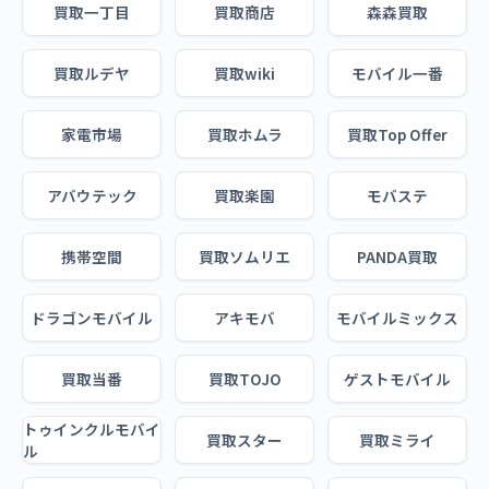
買取一丁目
買取商店
森森買取
買取ルデヤ
買取wiki
モバイル一番
家電市場
買取ホムラ
買取Top Offer
アバウテック
買取楽園
モバステ
携帯空間
買取ソムリエ
PANDA買取
ドラゴンモバイル
アキモバ
モバイルミックス
買取当番
買取TOJO
ゲストモバイル
トゥインクルモバイ
買取スター
買取ミライ
ル