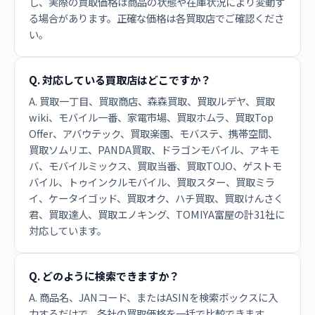
し、実際の買取価格は商品の状態や在庫状況により変動す
る場合があります。正確な価格は各買取店でご確認くださ
い。
Q. 対応している買取店はどこですか？
A. 買取一丁目、買取商店、森森買取、買取ルデヤ、買取
wiki、モバイル一番、家電市場、買取ホムラ、買取Top
Offer、アバウテック、買取楽園、モバステ、携帯空間、
買取ソムリエ、PANDA買取、ドラゴンモバイル、アキモ
バ、モバイルミックス、買取当番、買取TOJO、ゲストモ
バイル、トゥインクルモバイル、買取スター、買取ミラ
イ、ケータイゴッド、買取オク、ハチ買取、買取けんさく
君、買取達人、買取エノキング、TOMIYA富屋の計31社に
対応しています。
Q. どのように検索できますか？
A. 商品名、JANコード、またはASINを検索ボックスに入
力するだけで、各社の買取価格を一括で比較できます。