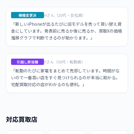
Hさん（20代・会社員）
機種変更派
「新しいiPhoneが出るたびに旧モデルを売って買い替え資
金にしています。発表前に売るか後に売るか、買取Xの価格
推移グラフで判断できるのが助かります。」
Yさん（30代・転勤族）
引越し断捨離
「転勤のたびに家電をまとめて売却しています。時間がな
いので一番高い店をすぐ見つけられるのが本当に助かる。
宅配買取対応の店がわかるのも便利。」
対応買取店