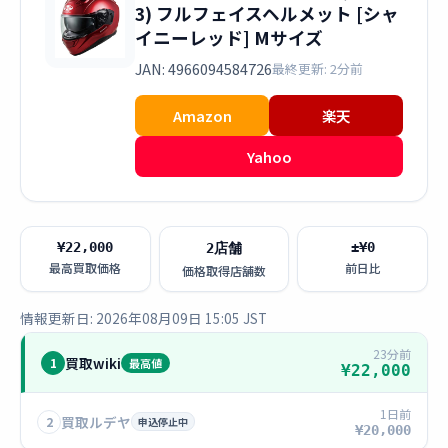
3) フルフェイスヘルメット [シャ
イニーレッド] Mサイズ
JAN: 4966094584726
最終更新: 2分前
Amazon
楽天
Yahoo
¥22,000
±¥0
2店舗
最高買取価格
前日比
価格取得店舗数
情報更新日: 2026年08月09日 15:05 JST
23分前
買取wiki
1
最高値
¥22,000
1日前
買取ルデヤ
2
申込停止中
¥20,000