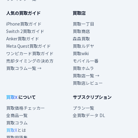
人気の買取ガイド
買取店
iPhone買取ガイド
買取一丁目
Switch 2買取ガイド
買取商店
Anker買取ガイド
森森買取
Meta Quest買取ガイド
買取ルデヤ
ワンピカード買取ガイド
買取wiki
売却タイミングの決め方
モバイル一番
買取コラム一覧 →
買取ホムラ
買取店一覧 →
買取店レビュー
買取X
について
サブスクリプション
買取価格チェッカー
プラン一覧
全商品一覧
全買取データ DL
買取コラム
買取X
とは
買取用語集