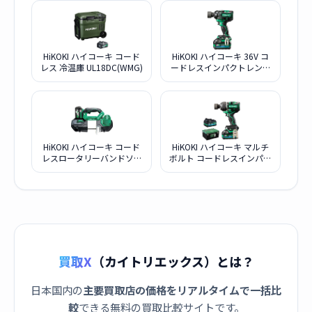
HiKOKI ハイコーキ コード
HiKOKI ハイコーキ 36V コ
レス 冷温庫 UL18DC(WMG)
ードレスインパクトレンチ
WR36DH 最大緩めトルク
650N・m 最大締付けトル
ク350N・m 蓄電池2個・充
電器・ケース付き
WR36DH 2XPSZ
HiKOKI ハイコーキ コード
HiKOKI ハイコーキ マルチ
レスロータリーバンドソー
ボルト コードレスインパク
CB18DBL
トレンチ WR36DE 2XPSZ
買取X
（カイトリエックス）とは？
日本国内の
主要買取店の価格をリアルタイムで一括比
較
できる無料の買取比較サイトです。