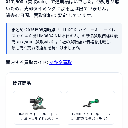
¥17,500
（買取wiki）で通期横ばいでした。値動きが無
いため、売却タイミングによる差は出ていません。
過去47日間、買取価格は
安定
しています。
まとめ:
2026年08月時点で「HiKOKI ハイコーキ コードレ
ス かくはん機 UM36DA NN 本体のみ」の新品買取価格は最
高
¥17,500
（買取wiki）。1社の買取店で価格を比較し、
最も高く売れる店舗を見つけましょう。
関連する買取ガイド:
マキタ買取
関連商品
HiKOKI ハイコーキ ードレ
HiKOKI ハイコーキ コード
ス卓上スライド丸のこ
レス面取り機 バッテリ2個
C3606DRA XP
付き MB36DB 2XPZ