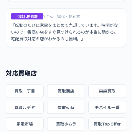
Yさん（30代・転勤族）
引越し断捨離
「転勤のたびに家電をまとめて売却しています。時間がな
いので一番高い店をすぐ見つけられるのが本当に助かる。
宅配買取対応の店がわかるのも便利。」
対応買取店
買取一丁目
買取商店
森森買取
買取ルデヤ
買取wiki
モバイル一番
家電市場
買取ホムラ
買取Top Offer