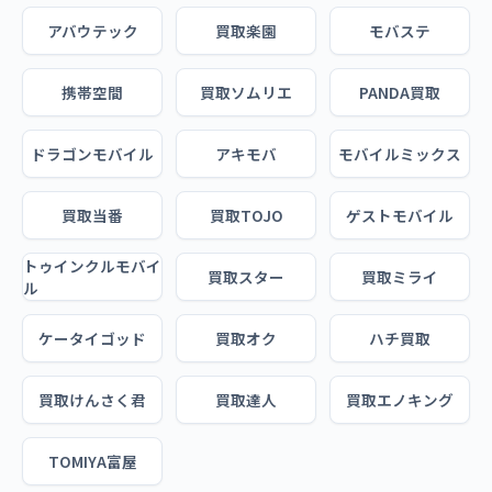
アバウテック
買取楽園
モバステ
携帯空間
買取ソムリエ
PANDA買取
ドラゴンモバイル
アキモバ
モバイルミックス
買取当番
買取TOJO
ゲストモバイル
トゥインクルモバイ
買取スター
買取ミライ
ル
ケータイゴッド
買取オク
ハチ買取
買取けんさく君
買取達人
買取エノキング
TOMIYA富屋