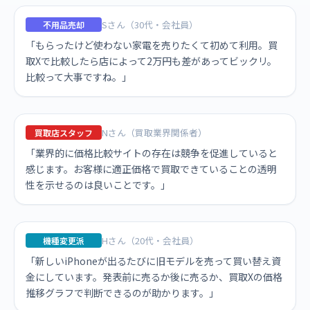
Sさん（30代・会社員）
不用品売却
「もらったけど使わない家電を売りたくて初めて利用。買
取Xで比較したら店によって2万円も差があってビックリ。
比較って大事ですね。」
Nさん（買取業界関係者）
買取店スタッフ
「業界的に価格比較サイトの存在は競争を促進していると
感じます。お客様に適正価格で買取できていることの透明
性を示せるのは良いことです。」
Hさん（20代・会社員）
機種変更派
「新しいiPhoneが出るたびに旧モデルを売って買い替え資
金にしています。発表前に売るか後に売るか、買取Xの価格
推移グラフで判断できるのが助かります。」