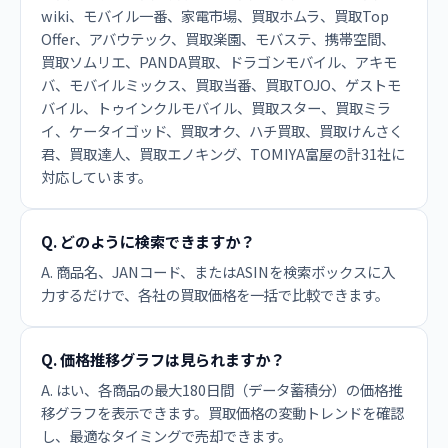
wiki、モバイル一番、家電市場、買取ホムラ、買取Top
Offer、アバウテック、買取楽園、モバステ、携帯空間、
買取ソムリエ、PANDA買取、ドラゴンモバイル、アキモ
バ、モバイルミックス、買取当番、買取TOJO、ゲストモ
バイル、トゥインクルモバイル、買取スター、買取ミラ
イ、ケータイゴッド、買取オク、ハチ買取、買取けんさく
君、買取達人、買取エノキング、TOMIYA富屋の計31社に
対応しています。
Q. どのように検索できますか？
A. 商品名、JANコード、またはASINを検索ボックスに入
力するだけで、各社の買取価格を一括で比較できます。
Q. 価格推移グラフは見られますか？
A. はい、各商品の最大180日間（データ蓄積分）の価格推
移グラフを表示できます。買取価格の変動トレンドを確認
し、最適なタイミングで売却できます。