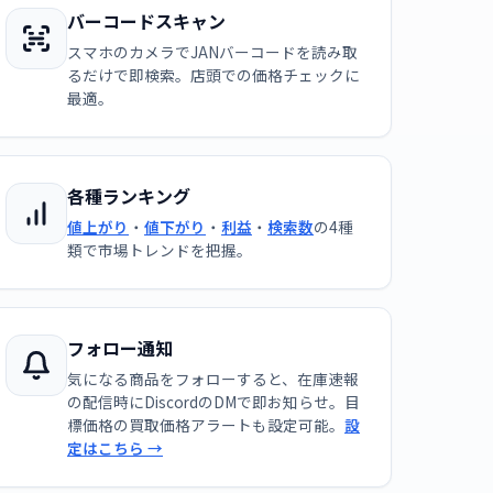
バーコードスキャン
スマホのカメラでJANバーコードを読み取
るだけで即検索。店頭での価格チェックに
最適。
各種ランキング
値上がり
・
値下がり
・
利益
・
検索数
の4種
類で市場トレンドを把握。
フォロー通知
気になる商品をフォローすると、在庫速報
の配信時にDiscordのDMで即お知らせ。目
標価格の買取価格アラートも設定可能。
設
定はこちら →