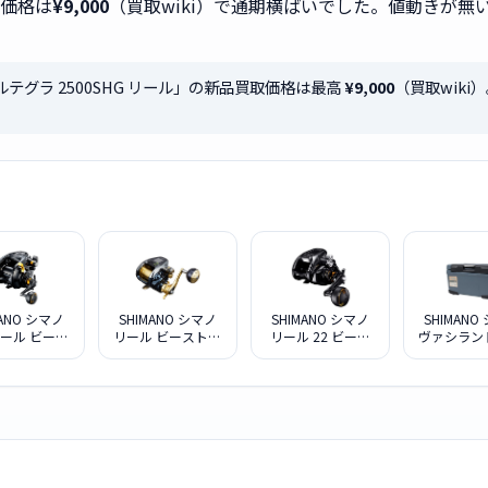
取価格は
¥9,000
（買取wiki）で通期横ばいでした。値動きが
 アルテグラ 2500SHG リール」の新品買取価格は最高
¥9,000
（買取wik
MANO シマノ
SHIMANO シマノ
SHIMANO シマノ
SHIMANO
ール ビース
リール ビーストマ
リール 22 ビース
ヴァシランド
ター 9000
スター 3000XS
トマスター 2000
NX-032W
ルグレ