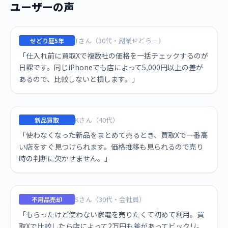
ユーザーの声
Tさん（30代・副業せどらー）
せどり歴5年
「仕入れ前に買取Xで複数社の価格を一括チェックするのが
日課です。同じiPhoneでも店によって5,000円以上の差が
あるので、比較しないと損します。」
Kさん（40代）
新品買取
「使わなくなった新品をまとめて売るとき、買取Xで一番高
い店をすぐ見つけられます。価格推移も見られるので売り
時の判断に欠かせません。」
Sさん（30代・会社員）
不用品売却
「もらったけど使わない家電を売りたくて初めて利用。買
取Xで比較したら店によって2万円も差があってビックリ。