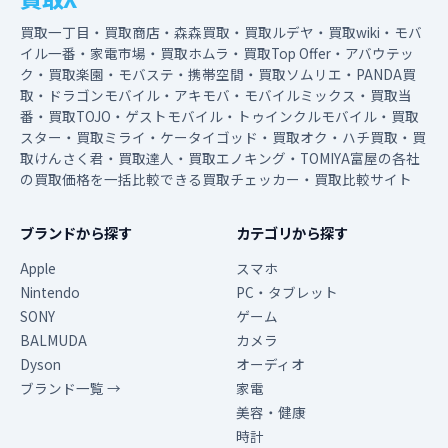
買取一丁目・買取商店・森森買取・買取ルデヤ・買取wiki・モバ
イル一番・家電市場・買取ホムラ・買取Top Offer・アバウテッ
ク・買取楽園・モバステ・携帯空間・買取ソムリエ・PANDA買
取・ドラゴンモバイル・アキモバ・モバイルミックス・買取当
番・買取TOJO・ゲストモバイル・トゥインクルモバイル・買取
スター・買取ミライ・ケータイゴッド・買取オク・ハチ買取・買
取けんさく君・買取達人・買取エノキング・TOMIYA富屋の各社
の買取価格を一括比較できる買取チェッカー・買取比較サイト
ブランドから探す
カテゴリから探す
Apple
スマホ
Nintendo
PC・タブレット
SONY
ゲーム
BALMUDA
カメラ
Dyson
オーディオ
ブランド一覧 →
家電
美容・健康
時計