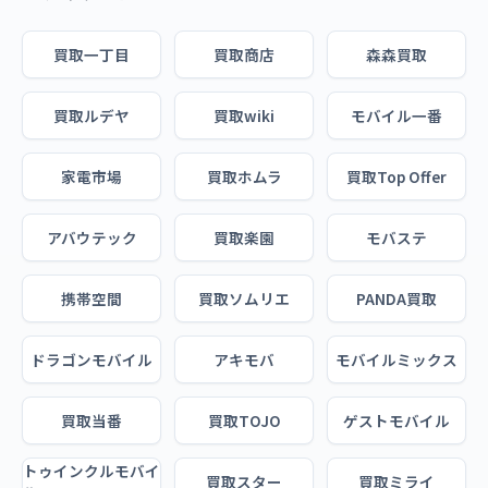
買取一丁目
買取商店
森森買取
買取ルデヤ
買取wiki
モバイル一番
家電市場
買取ホムラ
買取Top Offer
アバウテック
買取楽園
モバステ
携帯空間
買取ソムリエ
PANDA買取
ドラゴンモバイル
アキモバ
モバイルミックス
買取当番
買取TOJO
ゲストモバイル
トゥインクルモバイ
買取スター
買取ミライ