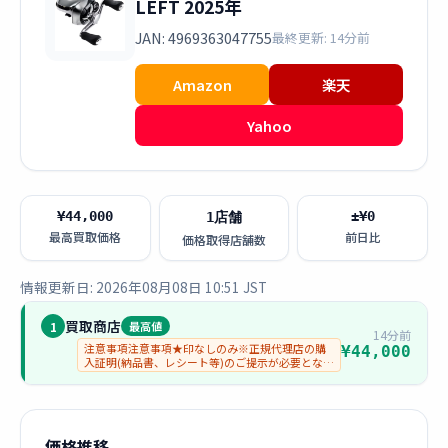
LEFT 2025年
JAN: 4969363047755
最終更新: 14分前
Amazon
楽天
Yahoo
¥44,000
±¥0
1店舗
最高買取価格
前日比
価格取得店舗数
情報更新日: 2026年08月08日 10:51 JST
買取商店
1
最高値
14分前
注意事項注意事項★印なしのみ※正規代理店の購
¥44,000
入証明(納品書、レシート等)のご提示が必要となり
ます。
価格推移