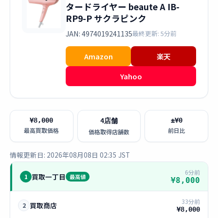
タードライヤー beaute A IB-
RP9-P サクラピンク
JAN: 4974019241135
最終更新: 5分前
Amazon
楽天
Yahoo
¥8,000
±¥0
4店舗
最高買取価格
前日比
価格取得店舗数
情報更新日: 2026年08月08日 02:35 JST
6分前
買取一丁目
1
最高値
¥8,000
33分前
買取商店
2
¥8,000