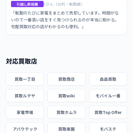
Yさん（30代・転勤族）
引越し断捨離
「転勤のたびに家電をまとめて売却しています。時間がな
いので一番高い店をすぐ見つけられるのが本当に助かる。
宅配買取対応の店がわかるのも便利。」
対応買取店
買取一丁目
買取商店
森森買取
買取ルデヤ
買取wiki
モバイル一番
家電市場
買取ホムラ
買取Top Offer
アバウテック
買取楽園
モバステ