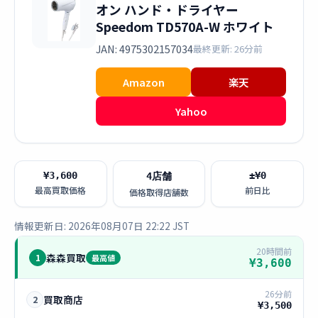
オン ハンド・ドライヤー
Speedom TD570A-W ホワイト
JAN: 4975302157034
最終更新: 26分前
Amazon
楽天
Yahoo
¥3,600
±¥0
4店舗
最高買取価格
前日比
価格取得店舗数
情報更新日: 2026年08月07日 22:22 JST
20時間前
森森買取
1
最高値
¥3,600
26分前
買取商店
2
¥3,500