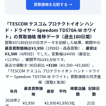
買取価格を比較する →
「TESCOM テスコム プロテクトイオン ハン
ド・ドライヤー Speedom TD570A-W ホワイ
ト」の買取価格 推移データ（過去180日間）
買取Xが180日分の日次データを記録した結果、期間中の
最高買取価格は¥3,950
（2月8日・森森買取）、
最安は
¥3,500
（4月9日）でした。変動幅は¥450（最安比
+12.9%）、期間平均は¥3,656です。
直近の値動き: 90日前比
+¥100
（¥3,500→¥3,600）。
「TESCOM テスコム プロテクトイオン ハンド・ドライ
ヤー Speedom TD570A-W ホワイト」買取価格の月次推
移（買取X 実測）
最高買取価
掲載店舗
記録日
年月
最安
平均
格
数
数
2026年2
¥3,950
¥3,950
¥3,950
3社
21日
月