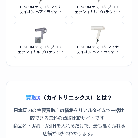
TESCOM テスコム マイナ
TESCOM テスコム プロフ
スイオン ヘアドライヤー
ェッショナル プロテクトイ
Nobby＋ ND340A-K ブラッ
オン ヘアドライヤー
ク
Nobby by TESCOM
NIB500B-K ブラック
TESCOM テスコム プロフ
TESCOM テスコム マイナ
ェッショナル プロテクトイ
スイオン ヘアドライヤー
オン ヘアドライヤー
Nobby＋ ND340A-W ホワ
Nobby by TESCOM
イト
NIB500B-H スモーキーグレ
ー
買取X
（カイトリエックス）とは？
日本国内の
主要買取店の価格をリアルタイムで一括比
較
できる無料の買取比較サイトです。
商品名・JAN・ASINを入れるだけで、最も高く売れる
店舗が1秒でわかります。