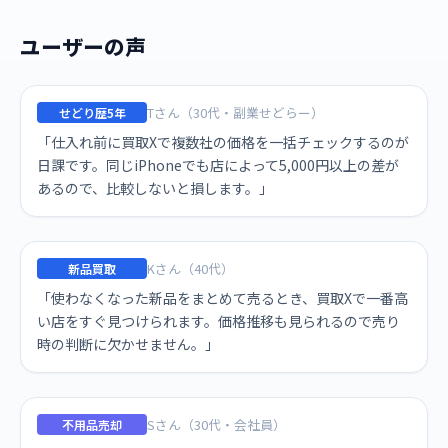
ユーザーの声
Tさん（30代・副業せどらー）
せどり歴5年
「仕入れ前に買取Xで複数社の価格を一括チェックするのが
日課です。同じiPhoneでも店によって5,000円以上の差が
あるので、比較しないと損します。」
Kさん（40代）
新品買取
「使わなくなった新品をまとめて売るとき、買取Xで一番高
い店をすぐ見つけられます。価格推移も見られるので売り
時の判断に欠かせません。」
Sさん（30代・会社員）
不用品売却