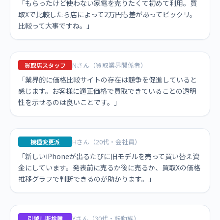
「もらったけど使わない家電を売りたくて初めて利用。買
取Xで比較したら店によって2万円も差があってビックリ。
比較って大事ですね。」
Nさん（買取業界関係者）
買取店スタッフ
「業界的に価格比較サイトの存在は競争を促進していると
感じます。お客様に適正価格で買取できていることの透明
性を示せるのは良いことです。」
Hさん（20代・会社員）
機種変更派
「新しいiPhoneが出るたびに旧モデルを売って買い替え資
金にしています。発表前に売るか後に売るか、買取Xの価格
推移グラフで判断できるのが助かります。」
Yさん（30代・転勤族）
引越し断捨離