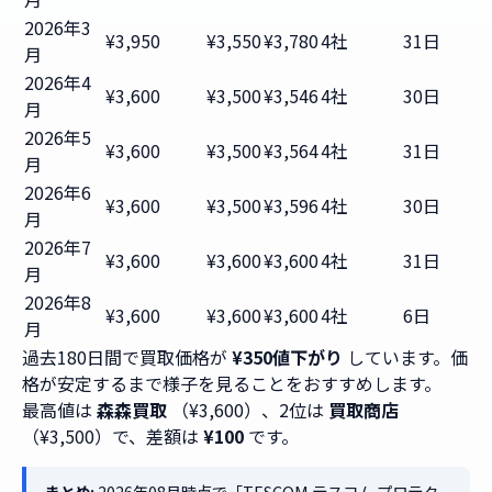
2026年3
¥3,950
¥3,550
¥3,780
4社
31日
月
2026年4
¥3,600
¥3,500
¥3,546
4社
30日
月
2026年5
¥3,600
¥3,500
¥3,564
4社
31日
月
2026年6
¥3,600
¥3,500
¥3,596
4社
30日
月
2026年7
¥3,600
¥3,600
¥3,600
4社
31日
月
2026年8
¥3,600
¥3,600
¥3,600
4社
6日
月
過去180日間で買取価格が
¥350値下がり
しています。価
格が安定するまで様子を見ることをおすすめします。
最高値は
森森買取
（¥3,600）、2位は
買取商店
（¥3,500）で、差額は
¥100
です。
まとめ:
2026年08月時点で「TESCOM テスコム プロテク