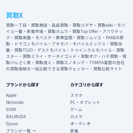
買取X
買取一丁目・買取商店・森森買取・買取ルデヤ・買取wiki・モバ
イル一番・家電市場・買取ホムラ・買取Top Offer・アバウテッ
ク・買取楽園・モバステ・携帯空間・買取ソムリエ・PANDA買
取・ドラゴンモバイル・アキモバ・モバイルミックス・買取当
番・買取TOJO・ゲストモバイル・トゥインクルモバイル・買取
スター・買取ミライ・ケータイゴッド・買取オク・ハチ買取・買
取けんさく君・買取達人・買取エノキング・TOMIYA富屋の各社
の買取価格を一括比較できる買取チェッカー・買取比較サイト
ブランドから探す
カテゴリから探す
Apple
スマホ
Nintendo
PC・タブレット
SONY
ゲーム
BALMUDA
カメラ
Dyson
オーディオ
ブランド一覧 →
家電