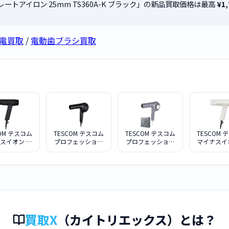
トレートアイロン 25mm TS360A-K ブラック」の新品買取価格は最高
¥1,
容家電買取
/
電動歯ブラシ買取
COM テスコム
TESCOM テスコム
TESCOM テスコム
TESCOM 
スイオン ヘ
プロフェッショナ
プロフェッショナ
マイナスイ
ドライヤー
ル プロテクトイオ
ル プロテクトイオ
アドライ
＋ ND340A-
ン ヘアドライヤー
ン ヘアドライヤー
Nobby＋ N
 ブラック
Nobby by
Nobby by
W ホワ
TESCOM NIB500B-
TESCOM NIB500B-
K ブラック
H スモーキーグレ
ー
買取X
（カイトリエックス）とは？