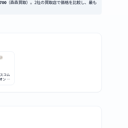
700
（森森買取）。2社の買取店で価格を比較し、最も
テスコム
オン ヘ
ヤー
D340A-
イト