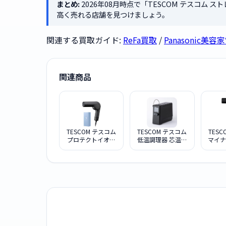
まとめ:
2026年08月時点で「TESCOM テスコム ス
高く売れる店舗を見つけましょう。
関連する買取ガイド:
ReFa買取
/
Panasonic美
関連商品
TESCOM テスコム
TESCOM テスコム
TES
プロテクトイオン
低温調理器 芯温ス
マイナ
ヘアドライヤー
マートクッカー
ア
TD860A-K ブラッ
TLC70A-K ブラッ
Nobby
ク
ク
K