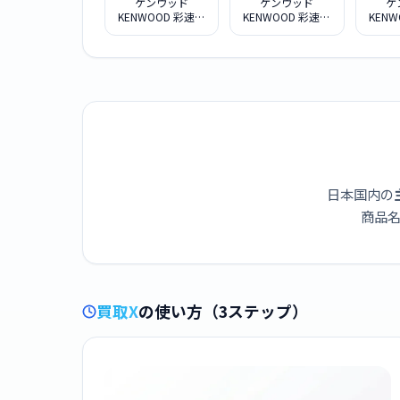
ケンウッド
ケンウッド
ケ
KENWOOD 彩速ナ
KENWOOD 彩速ナ
KEN
ビ MDV-M909HDL
ビ MDV-M809HDW
ビ M
日本国内の
商品名
買取X
の使い方（3ステップ）