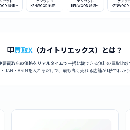
ンウッド
ケンウッド
ケンウッド
ケンウ
WOOD 彩速ナ
KENWOOD 彩速ナ
KENWOOD 彩速ナ
KENWOOD
DR-L612W
ビ MDV-L308L
ビ MDV-M809HD
ビ MDV-S
買取X
（カイトリエックス）とは？
主要買取店の価格をリアルタイムで一括比較
できる無料の買取比較
・JAN・ASINを入れるだけで、最も高く売れる店舗が1秒でわか