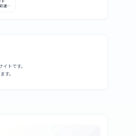
ッド
 彩速ナ
709W
サイトです。
ります。