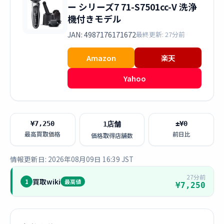
ー シリーズ7 71-S7501cc-V 洗浄
機付きモデル
JAN: 4987176171672
最終更新: 27分前
Amazon
楽天
Yahoo
¥7,250
±¥0
1店舗
最高買取価格
前日比
価格取得店舗数
情報更新日: 2026年08月09日 16:39 JST
27分前
買取wiki
1
最高値
¥7,250