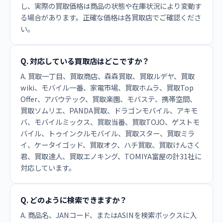
し、実際の買取価格は商品の状態や在庫状況により変動す
る場合があります。正確な価格は各買取店でご確認くださ
い。
Q. 対応している買取店はどこですか？
A. 買取一丁目、買取商店、森森買取、買取ルデヤ、買取
wiki、モバイル一番、家電市場、買取ホムラ、買取Top
Offer、アバウテック、買取楽園、モバステ、携帯空間、
買取ソムリエ、PANDA買取、ドラゴンモバイル、アキモ
バ、モバイルミックス、買取当番、買取TOJO、ゲストモ
バイル、トゥインクルモバイル、買取スター、買取ミラ
イ、ケータイゴッド、買取オク、ハチ買取、買取けんさく
君、買取達人、買取エノキング、TOMIYA富屋の計31社に
対応しています。
Q. どのように検索できますか？
A. 商品名、JANコード、またはASINを検索ボックスに入