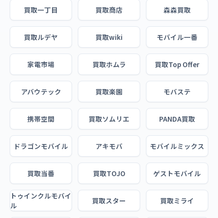
買取一丁目
買取商店
森森買取
買取ルデヤ
買取wiki
モバイル一番
家電市場
買取ホムラ
買取Top Offer
アバウテック
買取楽園
モバステ
携帯空間
買取ソムリエ
PANDA買取
ドラゴンモバイル
アキモバ
モバイルミックス
買取当番
買取TOJO
ゲストモバイル
トゥインクルモバイ
買取スター
買取ミライ
ル