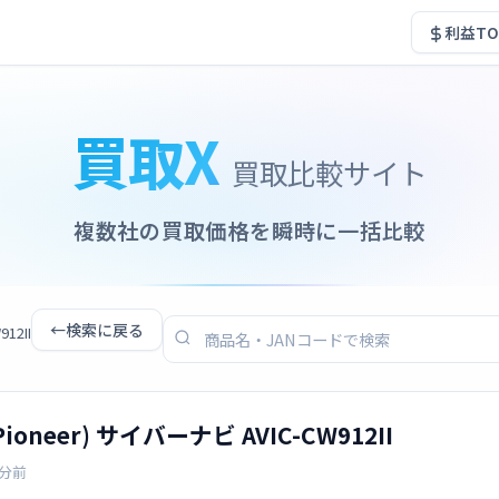
利益TO
買取X
買取比較サイト
複数社の買取価格を瞬時に一括比較
←
検索に戻る
12II
neer) サイバーナビ AVIC-CW912II
3分前