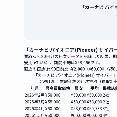
「カーナビ パイオニ
「カーナビ パイオニア(Pioneer) サイバ
買取Xが180日分の日次データを記録した結果、
安比 +3.4%）、期間平均は¥58,966です。
直近の値動き: 90日前比
-¥2,000
（¥60,000→¥58
「カーナビ パイオニア(Pioneer) サイバーナビ 
CW912II」買取価格の月次推移（買取X 
年月
最高買取価格
最安
平均
掲載店
2026年2月
¥58,000
¥58,000
¥58,000
2社
2026年3月
¥58,000
¥58,000
¥58,000
2社
2026年4月
¥60,000
¥58,000
¥59,733
3社
2026年5月
¥60,000
¥60,000
¥60,000
4社