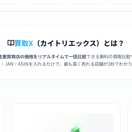
ビ AVIC-
ーナビ AVIC-
ーナビ AVIC-
ーナビ AV
12III-DC
CQ912II-DC
CQ912III-DC
CL912II
買取X
（カイトリエックス）とは？
主要買取店の価格をリアルタイムで一括比較
できる無料の買取比較
・JAN・ASINを入れるだけで、最も高く売れる店舗が1秒でわか