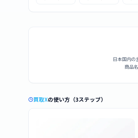
ーナビ AVIC-
バーナビ AVIC-
ーナ
CQ912IV-DC
CZ912III-DC
CL9
日本国内の
商品名
買取X
の使い方（3ステップ）