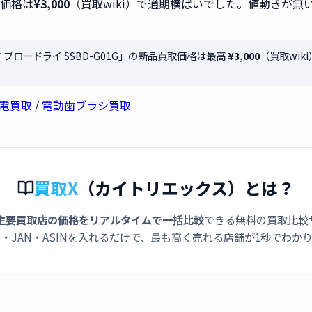
取価格は
¥3,000
（買取wiki）で通期横ばいでした。値動きが
 ブロードライ SSBD-G01G」の新品買取価格は最高
¥3,000
（買取wi
容家電買取
/
電動歯ブラシ買取
買取X
（カイトリエックス）とは？
主要買取店の価格をリアルタイムで一括比較
できる無料の買取比較
・JAN・ASINを入れるだけで、最も高く売れる店舗が1秒でわか