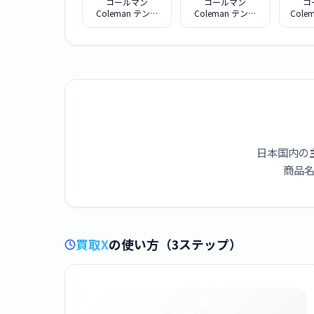
コールマン
コールマン
コ
Coleman テント
Coleman テント
Colem
ツーリングドーム
ツーリングドーム
ースス
LX TOURING
ST TOURING
ランタ
DOME/LX
DOME/ST
日本国内の
商品名
買取X
の使い方（3ステップ）