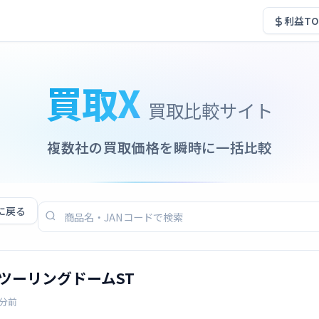
利益TO
買取X
買取比較サイト
複数社の買取価格を瞬時に一括比較
に戻る
n ツーリングドームST
4分前