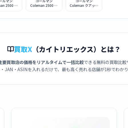
ールマン
コールマン
コールマン
an 2500 ノ
Coleman 2500 ノ
Coleman クアッド
ター LPガス
ーススター LPガス
マルチパネルラン
ン グリーン
ランタン レッド
タン
買取X
（カイトリエックス）とは？
主要買取店の価格をリアルタイムで一括比較
できる無料の買取比較
・JAN・ASINを入れるだけで、最も高く売れる店舗が1秒でわか