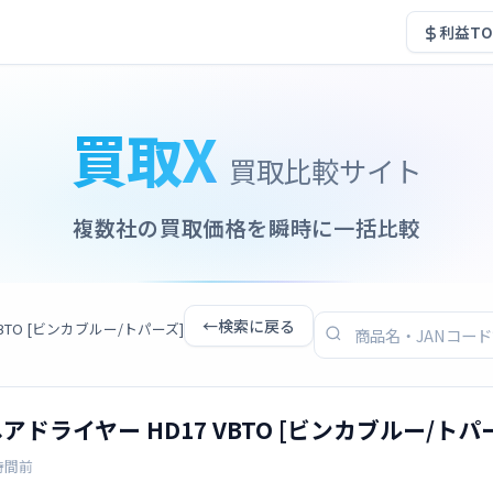
利益TO
買取X
買取比較サイト
複数社の買取価格を瞬時に一括比較
←
検索に戻る
7 VBTO [ビンカブルー/トパーズ]
c r ヘアドライヤー HD17 VBTO [ビンカブルー/トパ
時間前