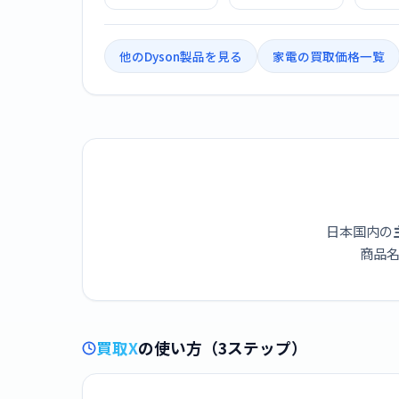
ー HD15 ULF IIF [ア
BBN [ブラック/ニ
ライ
イアン/フューシ
ッケル]
VLP 
ャ]
他のDyson製品を見る
家電の買取価格一覧
日本国内の
商品名
買取X
の使い方（3ステップ）