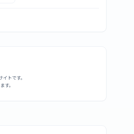
ULF
ッケル/
ー]
サイトです。
ります。