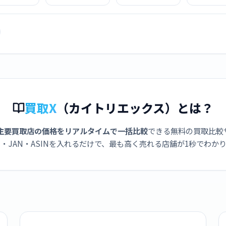
ヤー HD16
BBNP [ブラック/
ライヤー HD16
ー HD15 
[セラミックピ
パープル]
JPPL [ジャスパー
BNBC [ニ
ンク]
プラム]
コッパ
買取X
（カイトリエックス）とは？
主要買取店の価格をリアルタイムで一括比較
できる無料の買取比較
・JAN・ASINを入れるだけで、最も高く売れる店舗が1秒でわか