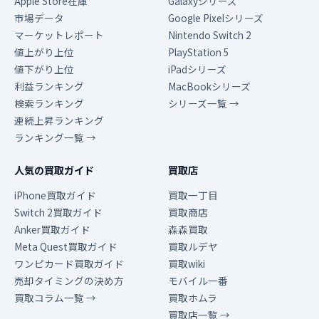
Apple Store在庫
Galaxyシリーズ
市場データ
Google Pixelシリーズ
マーケットレポート
Nintendo Switch 2
値上がり上位
PlayStation 5
値下がり上位
iPadシリーズ
利益ランキング
MacBookシリーズ
検索ランキング
シリーズ一覧 →
連続上昇ランキング
ランキング一覧 →
人気の買取ガイド
買取店
iPhone買取ガイド
買取一丁目
Switch 2買取ガイド
買取商店
Anker買取ガイド
森森買取
Meta Quest買取ガイド
買取ルデヤ
ワンピカード買取ガイド
買取wiki
売却タイミングの決め方
モバイル一番
買取コラム一覧 →
買取ホムラ
買取店一覧 →