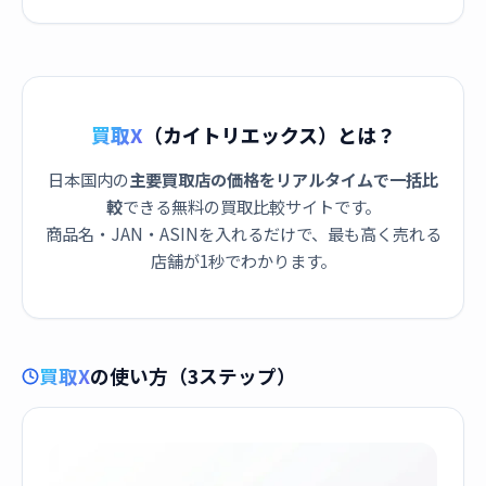
[USサイズ : 9(内周 約
[USサイズ : 11(内周 約
60mm) ] JZ905259409
64mm) ] JZ905259411
買取X
（カイトリエックス）とは？
日本国内の
主要買取店の価格をリアルタイムで一括比
較
できる無料の買取比較サイトです。
商品名・JAN・ASINを入れるだけで、最も高く売れる
店舗が1秒でわかります。
買取X
の使い方（3ステップ）