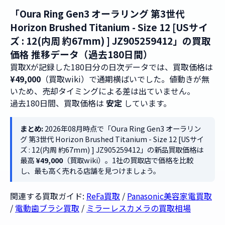
「Oura Ring Gen3 オーラリング 第3世代
Horizon Brushed Titanium - Size 12 [USサイ
ズ : 12(内周 約67mm) ] JZ905259412」の買取
価格 推移データ（過去180日間）
買取Xが記録した180日分の日次データでは、買取価格は
¥49,000
（買取wiki）で通期横ばいでした。値動きが無
いため、売却タイミングによる差は出ていません。
過去180日間、買取価格は
安定
しています。
まとめ:
2026年08月時点で「Oura Ring Gen3 オーラリン
グ 第3世代 Horizon Brushed Titanium - Size 12 [USサイ
ズ : 12(内周 約67mm) ] JZ905259412」の新品買取価格は
最高
¥49,000
（買取wiki）。1社の買取店で価格を比較
し、最も高く売れる店舗を見つけましょう。
関連する買取ガイド:
ReFa買取
/
Panasonic美容家電買取
/
電動歯ブラシ買取
/
ミラーレスカメラの買取相場