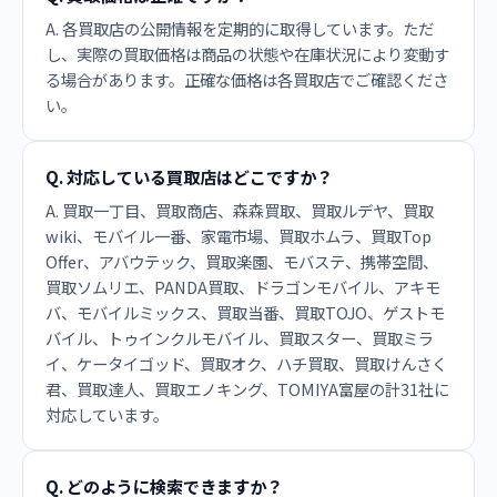
A. 各買取店の公開情報を定期的に取得しています。ただ
し、実際の買取価格は商品の状態や在庫状況により変動す
る場合があります。正確な価格は各買取店でご確認くださ
い。
Q. 対応している買取店はどこですか？
A. 買取一丁目、買取商店、森森買取、買取ルデヤ、買取
wiki、モバイル一番、家電市場、買取ホムラ、買取Top
Offer、アバウテック、買取楽園、モバステ、携帯空間、
買取ソムリエ、PANDA買取、ドラゴンモバイル、アキモ
バ、モバイルミックス、買取当番、買取TOJO、ゲストモ
バイル、トゥインクルモバイル、買取スター、買取ミラ
イ、ケータイゴッド、買取オク、ハチ買取、買取けんさく
君、買取達人、買取エノキング、TOMIYA富屋の計31社に
対応しています。
Q. どのように検索できますか？