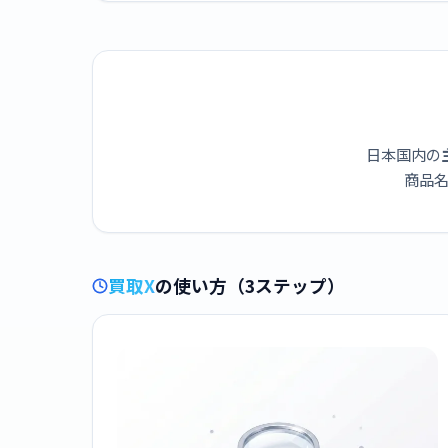
ジー HX9992/22
ーン HX9924/05
ー
ホワイト
HX99
日本国内の
商品名
買取X
の使い方（3ステップ）