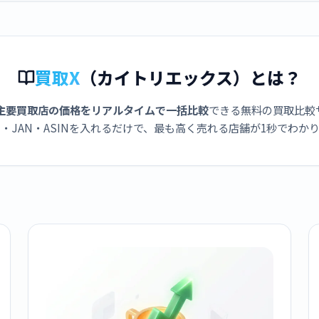
ン 9000
ン HX9911/67 ホ
9000 音波水流式
11/57 ホワイ
ワイト
HX9911/70 ホワイ
ト
ト
買取X
（カイトリエックス）とは？
主要買取店の価格をリアルタイムで一括比較
できる無料の買取比較
・JAN・ASINを入れるだけで、最も高く売れる店舗が1秒でわか