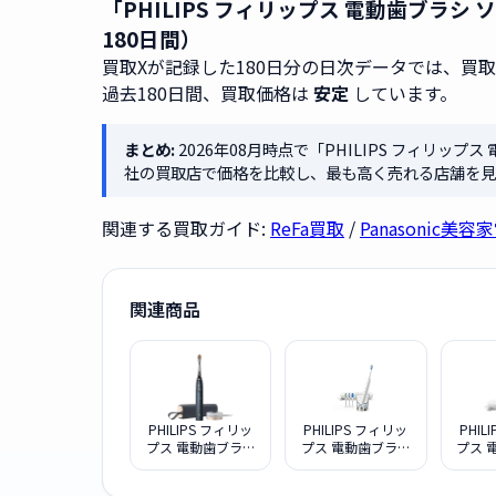
「PHILIPS フィリップス 電動歯ブラシ
180日間）
買取Xが記録した180日分の日次データでは、買
過去180日間、買取価格は
安定
しています。
まとめ:
2026年08月時点で「PHILIPS フィリップ
社の買取店で価格を比較し、最も高く売れる店舗を見
関連する買取ガイド:
ReFa買取
/
Panasonic美
関連商品
PHILIPS フィリッ
PHILIPS フィリッ
PHIL
プス 電動歯ブラシ
プス 電動歯ブラシ
プス 
ソニッケアー
本体 ソニッケアー
本体 
9900 プレステー
ダイヤモンドクリ
ダイ