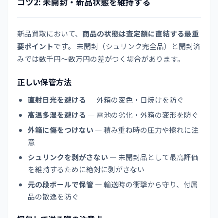
コツ2: 未開封・新品状態を維持する
新品買取において、
商品の状態は査定額に直結する最重
要ポイント
です。 未開封（シュリンク完全品）と開封済
みでは数千円〜数万円の差がつく場合があります。
正しい保管方法
直射日光を避ける
— 外箱の変色・日焼けを防ぐ
高温多湿を避ける
— 電池の劣化・外箱の変形を防ぐ
外箱に傷をつけない
— 積み重ね時の圧力や擦れに注
意
シュリンクを剥がさない
— 未開封品として最高評価
を維持するために絶対に剥がさない
元の段ボールで保管
— 輸送時の衝撃から守り、付属
品の散逸を防ぐ