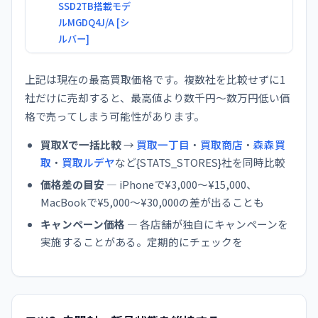
SSD2TB搭載モデ
ルMGDQ4J/A [シ
ルバー]
上記は現在の最高買取価格です。複数社を比較せずに1
社だけに売却すると、最高値より数千円〜数万円低い価
格で売ってしまう可能性があります。
買取Xで一括比較
→
買取一丁目
・
買取商店
・
森森買
取
・
買取ルデヤ
など{STATS_STORES}社を同時比較
価格差の目安
— iPhoneで¥3,000〜¥15,000、
MacBookで¥5,000〜¥30,000の差が出ることも
キャンペーン価格
— 各店舗が独自にキャンペーンを
実施することがある。定期的にチェックを