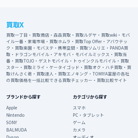
買取X
買取一丁目・買取商店・森森買取・買取ルデヤ・買取wiki・モバ
イル一番・家電市場・買取ホムラ・買取Top Offer・アバウテッ
ク・買取楽園・モバステ・携帯空間・買取ソムリエ・PANDA買
取・ドラゴンモバイル・アキモバ・モバイルミックス・買取当
番・買取TOJO・ゲストモバイル・トゥインクルモバイル・買取
スター・買取ミライ・ケータイゴッド・買取オク・ハチ買取・買
取けんさく君・買取達人・買取エノキング・TOMIYA富屋の各社
の買取価格を一括比較できる買取チェッカー・買取比較サイト
ブランドから探す
カテゴリから探す
Apple
スマホ
Nintendo
PC・タブレット
SONY
ゲーム
BALMUDA
カメラ
Dyson
オーディオ