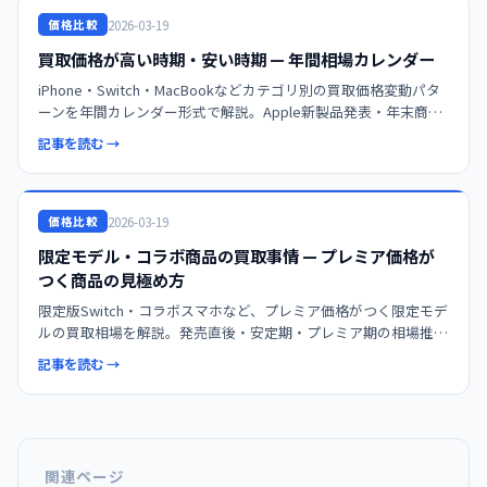
2026-03-19
価格比較
買取価格が高い時期・安い時期 — 年間相場カレンダー
iPhone・Switch・MacBookなどカテゴリ別の買取価格変動パタ
ーンを年間カレンダー形式で解説。Apple新製品発表・年末商
戦・新生活シーズンの相場の動きと、最も高く売れる売り時を紹
記事を読む →
介。
2026-03-19
価格比較
限定モデル・コラボ商品の買取事情 — プレミア価格が
つく商品の見極め方
限定版Switch・コラボスマホなど、プレミア価格がつく限定モデ
ルの買取相場を解説。発売直後・安定期・プレミア期の相場推移
パターン、見極め方のポイント、偽物・並行輸入品のリスクまで
記事を読む →
徹底解説。
関連ページ