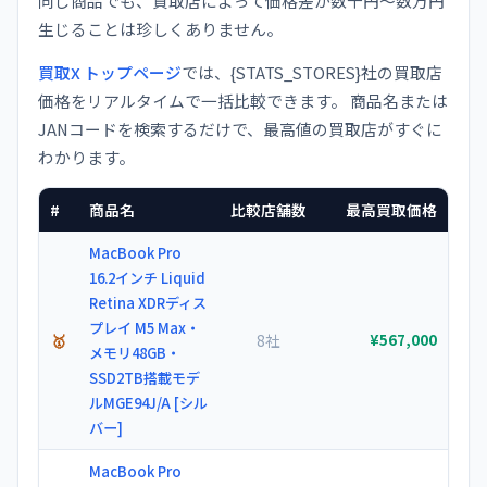
同じ商品でも、買取店によって価格差が数千円〜数万円
生じることは珍しくありません。
買取X トップページ
では、{STATS_STORES}社の買取店
価格をリアルタイムで一括比較できます。 商品名または
JANコードを検索するだけで、最高値の買取店がすぐに
わかります。
#
商品名
比較店舗数
最高買取価格
MacBook Pro
16.2インチ Liquid
Retina XDRディス
プレイ M5 Max・
🥇
8社
¥567,000
メモリ48GB・
SSD2TB搭載モデ
ルMGE94J/A [シル
バー]
MacBook Pro