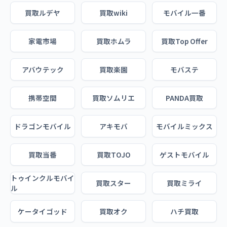
買取ルデヤ
買取wiki
モバイル一番
家電市場
買取ホムラ
買取Top Offer
アバウテック
買取楽園
モバステ
携帯空間
買取ソムリエ
PANDA買取
ドラゴンモバイル
アキモバ
モバイルミックス
買取当番
買取TOJO
ゲストモバイル
トゥインクルモバイ
買取スター
買取ミライ
ル
ケータイゴッド
買取オク
ハチ買取