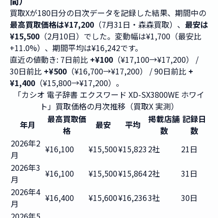
間）
買取Xが180日分の日次データを記録した結果、期間中の
最高買取価格は¥17,200
（7月31日・森森買取）、
最安は
¥15,500
（2月10日）でした。変動幅は¥1,700（最安比
+11.0%）、期間平均は¥16,242です。
直近の値動き: 7日前比
+¥100
（¥17,100→¥17,200） /
30日前比
+¥500
（¥16,700→¥17,200） / 90日前比
+
¥1,400
（¥15,800→¥17,200）。
「カシオ 電子辞書 エクスワード XD-SX3800WE ホワイ
ト」買取価格の月次推移（買取X 実測）
最高買取価
掲載店舗
記録日
年月
最安
平均
格
数
数
2026年2
¥16,100
¥15,500
¥15,823
2社
21日
月
2026年3
¥16,100
¥15,500
¥15,864
2社
31日
月
2026年4
¥16,400
¥15,600
¥16,236
3社
30日
月
2026年5