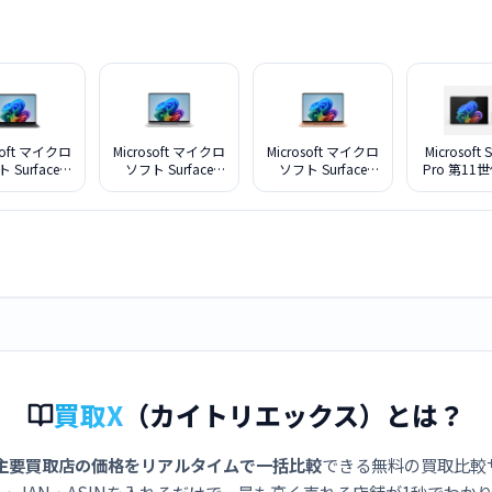
soft マイクロ
Microsoft マイクロ
Microsoft マイクロ
Microsoft 
 Surface
ソフト Surface
ソフト Surface
Pro 第11世
op 13.8 イン
Laptop 13.8 イン
Laptop 13.8 イン
00011 
8 世代 EP2-
チ 第 8 世代
チ 第 8 世代
38 ブラック
EP259027 プラチ
EP259049 デュー
ナ
ン
買取X
（カイトリエックス）とは？
主要買取店の価格をリアルタイムで一括比較
できる無料の買取比較