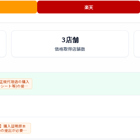
楽天
3店舗
価格取得店舗数
正規代理店の購入
レシート等)の提出
有】購入証明原本
)の提出が必要。
/非アクティベー
となります。ご了