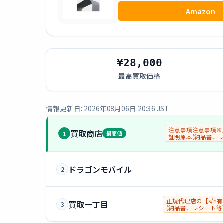
Amazon
¥28,000
最高買取価格
情報更新日: 2026年08月06日 20:36 JST
注意事項注意事項※
買取商店
1
最高値
証明原本(納品書、
が必要となります。
ドラゴンモバイル
2
正規代理店の【s/n
買取一丁目
3
(納品書、レシート等
※買取後に使用済み
トの場合は返品対応