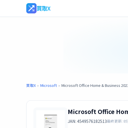
買取X
買取X
›
Microsoft
›
Microsoft Office Home & Business 20
Microsoft Office Ho
JAN: 4549576182513
最終更新: 8