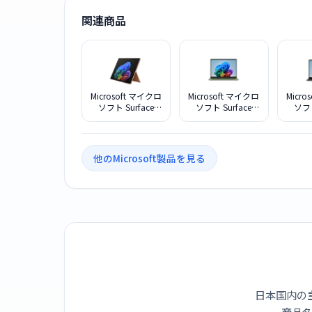
関連商品
Microsoft マイクロ
Microsoft マイクロ
Micro
ソフト Surface
ソフト Surface
ソフト
Pro 第12世代
Laptop 13.8 イン
Lapt
Snapdragon X2
チ 第 8 世代
チ 第 
Plus EP2-73304 デ
EP259057 ジェイ
590
ューン
ド
他のMicrosoft製品を見る
日本国内の