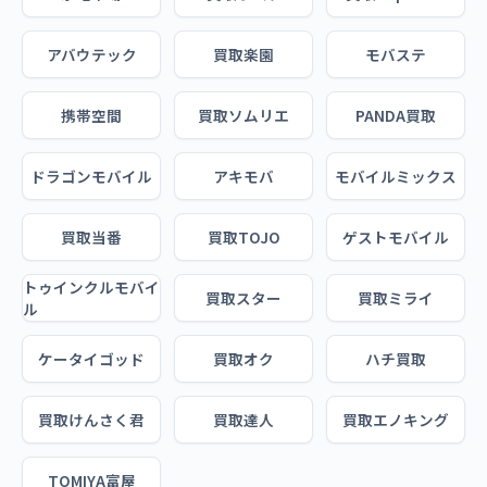
アバウテック
買取楽園
モバステ
携帯空間
買取ソムリエ
PANDA買取
ドラゴンモバイル
アキモバ
モバイルミックス
買取当番
買取TOJO
ゲストモバイル
トゥインクルモバイ
買取スター
買取ミライ
ル
ケータイゴッド
買取オク
ハチ買取
買取けんさく君
買取達人
買取エノキング
TOMIYA富屋