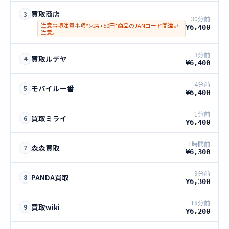
買取商店
3
30分前
注意事項注意事項*来店+50円*商品のJANコード間違い
¥6,400
注意。
3分前
買取ルデヤ
4
¥6,400
4分前
モバイル一番
5
¥6,400
1分前
買取ミライ
6
¥6,400
1時間前
森森買取
7
¥6,300
9分前
PANDA買取
8
¥6,300
18分前
買取wiki
9
¥6,200