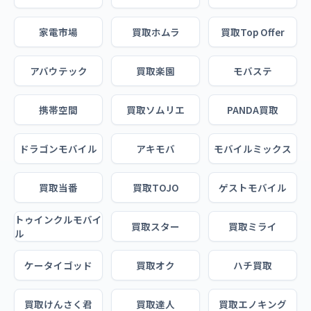
家電市場
買取ホムラ
買取Top Offer
アバウテック
買取楽園
モバステ
携帯空間
買取ソムリエ
PANDA買取
ドラゴンモバイル
アキモバ
モバイルミックス
買取当番
買取TOJO
ゲストモバイル
トゥインクルモバイ
買取スター
買取ミライ
ル
ケータイゴッド
買取オク
ハチ買取
買取けんさく君
買取達人
買取エノキング