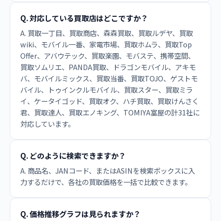
Q. 対応している買取店はどこですか？
A. 買取一丁目、買取商店、森森買取、買取ルデヤ、買取
wiki、モバイル一番、家電市場、買取ホムラ、買取Top
Offer、アバウテック、買取楽園、モバステ、携帯空間、
買取ソムリエ、PANDA買取、ドラゴンモバイル、アキモ
バ、モバイルミックス、買取当番、買取TOJO、ゲストモ
バイル、トゥインクルモバイル、買取スター、買取ミラ
イ、ケータイゴッド、買取オク、ハチ買取、買取けんさく
君、買取達人、買取エノキング、TOMIYA富屋の計31社に
対応しています。
Q. どのように検索できますか？
A. 商品名、JANコード、またはASINを検索ボックスに入
力するだけで、各社の買取価格を一括で比較できます。
Q. 価格推移グラフは見られますか？