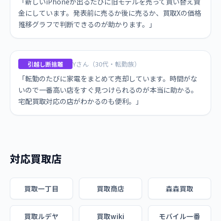
「新しいiPhoneが出るたびに旧モデルを売って買い替え資
金にしています。発表前に売るか後に売るか、買取Xの価格
推移グラフで判断できるのが助かります。」
Yさん（30代・転勤族）
引越し断捨離
「転勤のたびに家電をまとめて売却しています。時間がな
いので一番高い店をすぐ見つけられるのが本当に助かる。
宅配買取対応の店がわかるのも便利。」
対応買取店
買取一丁目
買取商店
森森買取
買取ルデヤ
買取wiki
モバイル一番