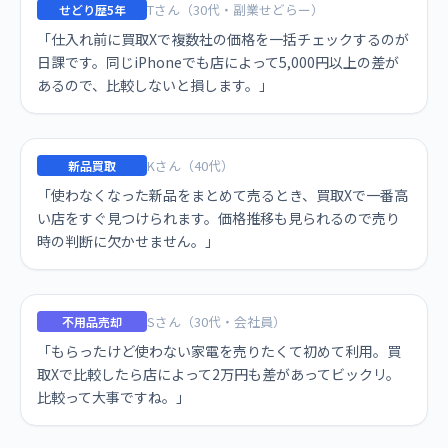
Tさん（30代・副業せどらー）
せどり歴5年
「仕入れ前に買取Xで複数社の価格を一括チェックするのが
日課です。同じiPhoneでも店によって5,000円以上の差が
あるので、比較しないと損します。」
Kさん（40代）
新品買取
「使わなくなった新品をまとめて売るとき、買取Xで一番高
い店をすぐ見つけられます。価格推移も見られるので売り
時の判断に欠かせません。」
Sさん（30代・会社員）
不用品売却
「もらったけど使わない家電を売りたくて初めて利用。買
取Xで比較したら店によって2万円も差があってビックリ。
比較って大事ですね。」