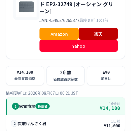
ド EP2-32749 [オーシャン グリ
ーン]
JAN: 4549576265377
最終更新: 16分前
Amazon
楽天
Yahoo
¥14,100
±¥0
2店舗
最高買取価格
前日比
価格取得店舗数
情報更新日: 2026年08月07日 00:21 JST
16分前
家電市場
1
最高値
¥14,100
1日前
買取けんさく君
2
¥11,000