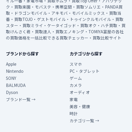
イル一番・家電市場・買取ホムラ・買取Top Offer・アバウテッ
ク・買取楽園・モバステ・携帯空間・買取ソムリエ・PANDA買
取・ドラゴンモバイル・アキモバ・モバイルミックス・買取当
番・買取TOJO・ゲストモバイル・トゥインクルモバイル・買取
スター・買取ミライ・ケータイゴッド・買取オク・ハチ買取・買
取けんさく君・買取達人・買取エノキング・TOMIYA富屋の各社
の買取価格を一括比較できる買取チェッカー・買取比較サイト
ブランドから探す
カテゴリから探す
Apple
スマホ
Nintendo
PC・タブレット
SONY
ゲーム
BALMUDA
カメラ
Dyson
オーディオ
ブランド一覧 →
家電
美容・健康
時計
カテゴリ一覧 →