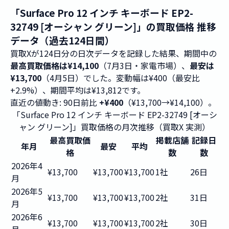
「Surface Pro 12 インチ キーボード EP2-
32749 [オーシャン グリーン]」の買取価格 推移
データ（過去124日間）
買取Xが124日分の日次データを記録した結果、期間中の
最高買取価格は¥14,100
（7月3日・家電市場）、
最安は
¥13,700
（4月5日）でした。変動幅は¥400（最安比
+2.9%）、期間平均は¥13,812です。
直近の値動き: 90日前比
+¥400
（¥13,700→¥14,100）。
「Surface Pro 12 インチ キーボード EP2-32749 [オーシ
ャン グリーン]」買取価格の月次推移（買取X 実測）
最高買取価
掲載店舗
記録日
年月
最安
平均
格
数
数
2026年4
¥13,700
¥13,700
¥13,700
1社
26日
月
2026年5
¥13,700
¥13,700
¥13,700
2社
31日
月
2026年6
¥13,700
¥13,700
¥13,700
2社
30日