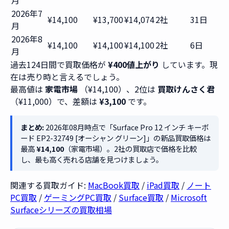
月
2026年7
¥14,100
¥13,700
¥14,074
2社
31日
月
2026年8
¥14,100
¥14,100
¥14,100
2社
6日
月
過去124日間で買取価格が
¥400値上がり
しています。現
在は売り時と言えるでしょう。
最高値は
家電市場
（¥14,100）、2位は
買取けんさく君
（¥11,000）で、差額は
¥3,100
です。
まとめ:
2026年08月時点で「Surface Pro 12 インチ キーボ
ード EP2-32749 [オーシャン グリーン]」の新品買取価格は
最高
¥14,100
（家電市場）。2社の買取店で価格を比較
し、最も高く売れる店舗を見つけましょう。
関連する買取ガイド:
MacBook買取
/
iPad買取
/
ノート
PC買取
/
ゲーミングPC買取
/
Surface買取
/
Microsoft
Surfaceシリーズの買取相場