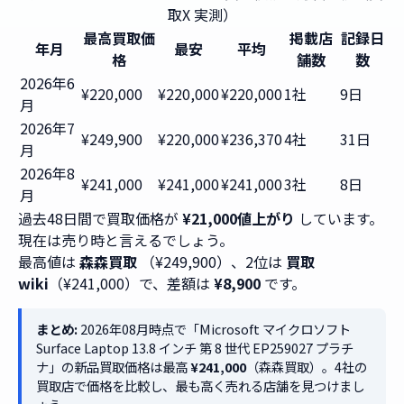
取X 実測）
最高買取価
掲載店
記録日
年月
最安
平均
格
舗数
数
2026年6
¥220,000
¥220,000
¥220,000
1社
9日
月
2026年7
¥249,900
¥220,000
¥236,370
4社
31日
月
2026年8
¥241,000
¥241,000
¥241,000
3社
8日
月
過去48日間で買取価格が
¥21,000値上がり
しています。
現在は売り時と言えるでしょう。
最高値は
森森買取
（¥249,900）、2位は
買取
wiki
（¥241,000）で、差額は
¥8,900
です。
まとめ:
2026年08月時点で「Microsoft マイクロソフト
Surface Laptop 13.8 インチ 第 8 世代 EP259027 プラチ
ナ」の新品買取価格は最高
¥241,000
（森森買取）。4社の
買取店で価格を比較し、最も高く売れる店舗を見つけまし