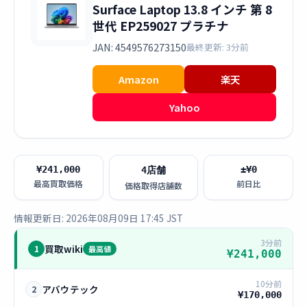
Surface Laptop 13.8 インチ 第 8
世代 EP259027 プラチナ
JAN: 4549576273150
最終更新: 3分前
Amazon
楽天
Yahoo
¥241,000
±¥0
4店舗
最高買取価格
前日比
価格取得店舗数
情報更新日: 2026年08月09日 17:45 JST
3分前
買取wiki
1
最高値
¥241,000
10分前
アバウテック
2
¥170,000