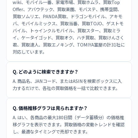
wiki、モバイル一番、家電市場、買取ホムラ、買取Top
Offer、アバウテック、買取楽園、モバステ、携帯空間、
買取ソムリエ、PANDA買取、ドラゴンモバイル、アキモ
バ、モバイルミックス、買取当番、買取TOJO、ゲストモ
バイル、トゥインクルモバイル、買取スター、買取ミラ
イ、ケータイゴッド、買取オク、ハチ買取、買取けんさく
君、買取達人、買取エノキング、TOMIYA富屋の計31社に
対応しています。
Q. どのように検索できますか？
A. 商品名、JANコード、またはASINを検索ボックスに入
力するだけで、各社の買取価格を一括で比較できます。
Q. 価格推移グラフは見られますか？
A. はい、各商品の最大180日間（データ蓄積分）の価格推
移グラフを表示できます。買取価格の変動トレンドを確認
し、最適なタイミングで売却できます。