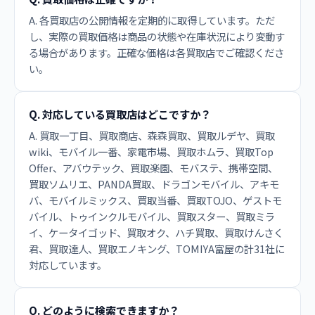
A. 各買取店の公開情報を定期的に取得しています。ただ
し、実際の買取価格は商品の状態や在庫状況により変動す
る場合があります。正確な価格は各買取店でご確認くださ
い。
Q. 対応している買取店はどこですか？
A. 買取一丁目、買取商店、森森買取、買取ルデヤ、買取
wiki、モバイル一番、家電市場、買取ホムラ、買取Top
Offer、アバウテック、買取楽園、モバステ、携帯空間、
買取ソムリエ、PANDA買取、ドラゴンモバイル、アキモ
バ、モバイルミックス、買取当番、買取TOJO、ゲストモ
バイル、トゥインクルモバイル、買取スター、買取ミラ
イ、ケータイゴッド、買取オク、ハチ買取、買取けんさく
君、買取達人、買取エノキング、TOMIYA富屋の計31社に
対応しています。
Q. どのように検索できますか？