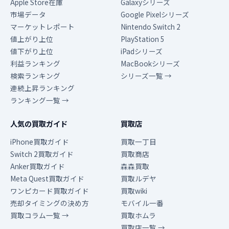
Apple Store在庫
Galaxyシリーズ
市場データ
Google Pixelシリーズ
マーケットレポート
Nintendo Switch 2
値上がり上位
PlayStation 5
値下がり上位
iPadシリーズ
利益ランキング
MacBookシリーズ
検索ランキング
シリーズ一覧 →
連続上昇ランキング
ランキング一覧 →
人気の買取ガイド
買取店
iPhone買取ガイド
買取一丁目
Switch 2買取ガイド
買取商店
Anker買取ガイド
森森買取
Meta Quest買取ガイド
買取ルデヤ
ワンピカード買取ガイド
買取wiki
売却タイミングの決め方
モバイル一番
買取コラム一覧 →
買取ホムラ
買取店一覧 →