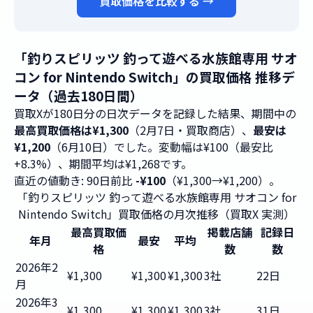
買取価格を比較する →
「釣りスピリッツ 釣って遊べる水族館専用 サオ
コン for Nintendo Switch」の買取価格 推移デ
ータ（過去180日間）
買取Xが180日分の日次データを記録した結果、期間中の
最高買取価格は¥1,300
（2月7日・買取商店）、
最安は
¥1,200
（6月10日）でした。変動幅は¥100（最安比
+8.3%）、期間平均は¥1,268です。
直近の値動き: 90日前比
-¥100
（¥1,300→¥1,200）。
「釣りスピリッツ 釣って遊べる水族館専用 サオコン for
Nintendo Switch」買取価格の月次推移（買取X 実測）
最高買取価
掲載店舗
記録日
年月
最安
平均
格
数
数
2026年2
¥1,300
¥1,300
¥1,300
3社
22日
月
2026年3
¥1,300
¥1,300
¥1,300
3社
31日