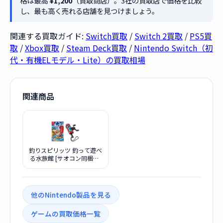
格は最高
¥1,200
（買取商店）。3社の買取店で価格を比較
し、最も高く売れる店舗を見つけましょう。
関連する買取ガイド:
Switch買取
/
Switch 2買取
/
PS5買
取
/
Xbox買取
/
Steam Deck買取
/
Nintendo Switch（初
代・有機ELモデル・Lite）の買取相場
関連商品
釣りスピリッツ 釣って遊べ
る水族館 [サオコン同梱版]
[Nintendo Switch]
他のNintendo製品を見る
ゲームの買取価格一覧