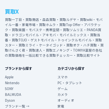
買取X
買取一丁目・買取商店・森森買取・買取ルデヤ・買取wiki・モバ
イル一番・家電市場・買取ホムラ・買取Top Offer・アバウテッ
ク・買取楽園・モバステ・携帯空間・買取ソムリエ・PANDA買
取・ドラゴンモバイル・アキモバ・モバイルミックス・買取当
番・買取TOJO・ゲストモバイル・トゥインクルモバイル・買取
スター・買取ミライ・ケータイゴッド・買取オク・ハチ買取・買
取けんさく君・買取達人・買取エノキング・TOMIYA富屋の各社
の買取価格を一括比較できる買取チェッカー・買取比較サイト
ブランドから探す
カテゴリから探す
Apple
スマホ
Nintendo
PC・タブレット
SONY
ゲーム
BALMUDA
カメラ
Dyson
オーディオ
ブランド一覧 →
家電