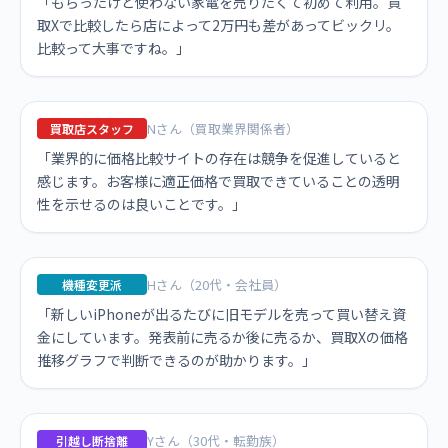
「もらったけど使わない家電を売りたくて初めて利用。買
取Xで比較したら店によって2万円も差があってビックリ。
比較って大事ですね。」
Nさん（買取業界関係者）
買取店スタッフ
「業界的に価格比較サイトの存在は競争を促進していると
感じます。お客様に適正価格で買取できていることの透明
性を示せるのは良いことです。」
Hさん（20代・会社員）
機種変更派
「新しいiPhoneが出るたびに旧モデルを売って買い替え資
金にしています。発表前に売るか後に売るか、買取Xの価格
推移グラフで判断できるのが助かります。」
Yさん（30代・転勤族）
引越し断捨離