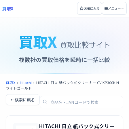
買取X
お気に入り
メニュー
買取X
買取比較サイト
複数社の買取価格を瞬時に一括比較
買取X
›
Hitachi
›
HITACHI 日立 紙パック式クリーナー CV-KP300K N
ライトゴールド
←
検索に戻る
HITACHI 日立 紙パック式クリー