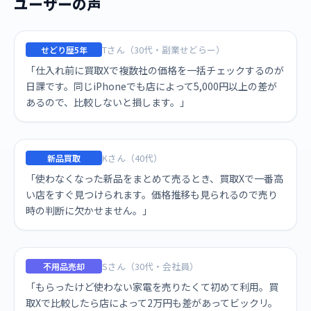
ユーザーの声
Tさん（30代・副業せどらー）
せどり歴5年
「仕入れ前に買取Xで複数社の価格を一括チェックするのが
日課です。同じiPhoneでも店によって5,000円以上の差が
あるので、比較しないと損します。」
Kさん（40代）
新品買取
「使わなくなった新品をまとめて売るとき、買取Xで一番高
い店をすぐ見つけられます。価格推移も見られるので売り
時の判断に欠かせません。」
Sさん（30代・会社員）
不用品売却
「もらったけど使わない家電を売りたくて初めて利用。買
取Xで比較したら店によって2万円も差があってビックリ。