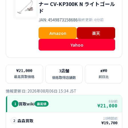
ナー CV-KP300K N ライトゴール
ド
JAN: 4549873158686
最終更新: 6分前
Amazon
楽天
Yahoo
¥21,000
±¥0
3店舗
最高買取価格
前日比
価格取得店舗数
情報更新日: 2026年08月06日 15:34 JST
6分前
買取wiki
1
最高値
¥21,000
18時間前
森森買取
2
¥19,700