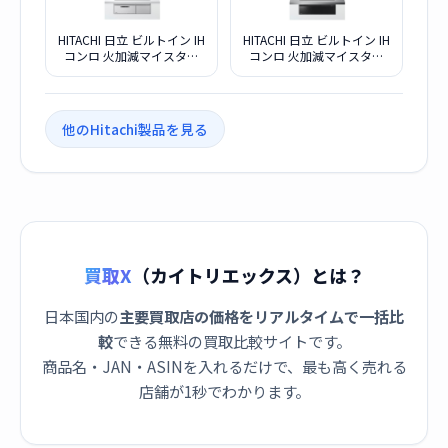
HITACHI 日立 ビルトイン IH
HITACHI 日立 ビルトイン IH
コンロ 火加減マイスター
コンロ 火加減マイスター
HT-N100STF S プレミアム
HT-N8KTF K ブラック
シルバー
他のHitachi製品を見る
買取X
（カイトリエックス）とは？
日本国内の
主要買取店の価格をリアルタイムで一括比
較
できる無料の買取比較サイトです。
商品名・JAN・ASINを入れるだけで、最も高く売れる
店舗が1秒でわかります。