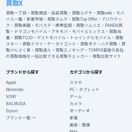
買取X
買取一丁目・買取商店・森森買取・買取ルデヤ・買取wiki・モバ
イル一番・家電市場・買取ホムラ・買取Top Offer・アバウテッ
ク・買取楽園・モバステ・携帯空間・買取ソムリエ・PANDA買
取・ドラゴンモバイル・アキモバ・モバイルミックス・買取当
番・買取TOJO・ゲストモバイル・トゥインクルモバイル・買取
スター・買取ミライ・ケータイゴッド・買取オク・ハチ買取・買
取けんさく君・買取達人・買取エノキング・TOMIYA富屋の各社
の買取価格を一括比較できる買取チェッカー・買取比較サイト
ブランドから探す
カテゴリから探す
Apple
スマホ
Nintendo
PC・タブレット
SONY
ゲーム
BALMUDA
カメラ
Dyson
オーディオ
ブランド一覧 →
家電
美容・健康
時計