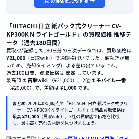
買取価格を比較する →
「HITACHI 日立 紙パック式クリーナー CV-
KP300K N ライトゴールド」の買取価格 推移デ
ータ（過去180日間）
買取Xが記録した180日分の日次データでは、買取価格は
¥21,000
（買取wiki）で通期横ばいでした。値動きが無
いため、売却タイミングによる差は出ていません。
過去180日間、買取価格は
安定
しています。
最高値は
買取wiki
（¥21,000）、2位は
モバイル一番
（¥20,000）で、差額は
¥1,000
です。
まとめ:
2026年08月時点で「HITACHI 日立 紙パック式クリ
ーナー CV-KP300K N ライトゴールド」の新品買取価格は
最高
¥21,000
（買取wiki）。3社の買取店で価格を比較
し、最も高く売れる店舗を見つけましょう。
関連する買取ガイド:
Dyson買取
/
BALMUDA買取
/
ダイ