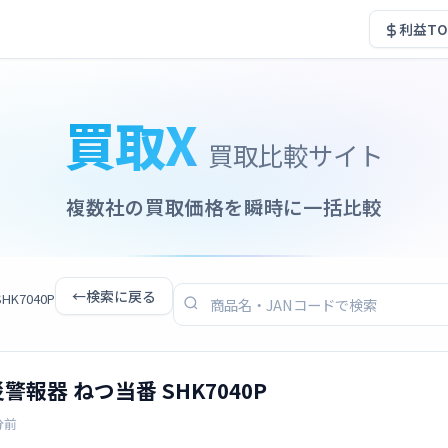
利益TO
買取X
買取比較サイト
複数社の買取価格を瞬時に一括比較
←
検索に戻る
HK7040P
災警報器 ねつ当番 SHK7040P
分前