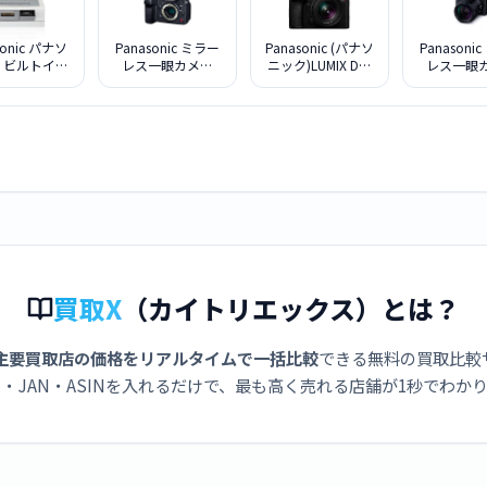
sonic パナソ
Panasonic ミラー
Panasonic (パナソ
Panasoni
 ビルトイン
レス一眼カメラ
ニック)LUMIX DC-
レス一眼
コンロ KZ-
LUMIX DC-GH7 ボ
S5M2W ダブルレ
LUMIX DC-
7S シルバー
ディ
ンズキット
高倍率ズー
ズキット 
トブラッ
買取X
（カイトリエックス）とは？
主要買取店の価格をリアルタイムで一括比較
できる無料の買取比較
・JAN・ASINを入れるだけで、最も高く売れる店舗が1秒でわか