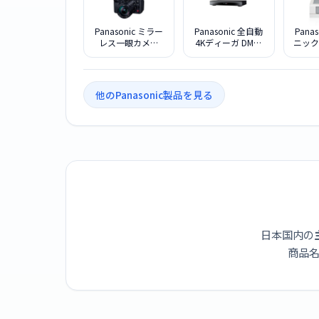
Panasonic ミラー
Panasonic 全自動
Pana
レス一眼カメラ
4Kディーガ DMR-
ニック
LUMIX DC-GH7L 標
4X1003 ブルーレ
IH
準ズームレンズキ
イディスクレコー
S1F
ット
ダー 10TB
他のPanasonic製品を見る
日本国内の
商品名