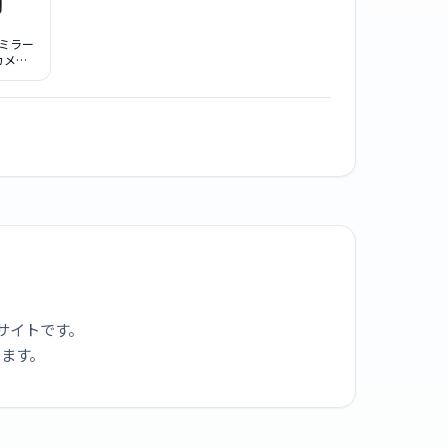
c ミラー
カメラ
S9H-K
ムレン
[ジェッ
ク]
サイトです。
ります。