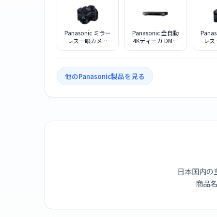
Panasonic ミラー
Panasonic 全自動
Pana
レス一眼カメラ
4Kディーガ DMR-
レス
LUMIX DC-GH7L 標
4X1003 ブルーレ
LUMI
準ズームレンズキ
イディスクレコー
ット
ダー 10TB
他のPanasonic製品を見る
日本国内の
商品名