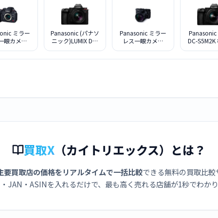
sonic ミラー
Panasonic (パナソ
Panasonic ミラー
Panasonic
一眼カメラ
ニック)LUMIX DC-
レス一眼カメラ
DC-S5M2
X DC-GH7 ボ
S5M2W ダブルレ
LUMIX DC-S9H-K
ームレンズ
ディ
ンズキット
高倍率ズームレン
ズキット [ジェッ
トブラック]
買取X
（カイトリエックス）とは？
主要買取店の価格をリアルタイムで一括比較
できる無料の買取比較
・JAN・ASINを入れるだけで、最も高く売れる店舗が1秒でわか