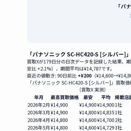
「パナ
「パナソニック SC-HC420-S [シルバ
買取Xが179日分の日次データを記録した結果、
安比 +2.1%）、期間平均は¥14,787です。
直近の値動き: 90日前比
+¥200
（¥14,600→¥14,
「パナソニック SC-HC420-S [シルバー]」買
（買取X 実測）
年月
最高買取価格
最安
平均
掲載店
2026年2月
¥14,900
¥14,900
¥14,900
1社
2026年3月
¥14,900
¥14,800
¥14,835
1社
2026年4月
¥14,800
¥14,600
¥14,700
2社
2026年5月
¥14,800
¥14,600
¥14,729
3社