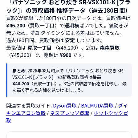
「パナソニック おどり炊き SR-VSX101-K [ブラ
ック]」の買取価格 推移データ（過去180日間）
買取Xが記録した180日分の日次データでは、買取価格は
¥46,200
（買取一丁目）で通期横ばいでした。値動きが
無いため、売却タイミングによる差は出ていません。
過去180日間、買取価格は
安定
しています。
最高値は
買取一丁目
（¥46,200）、2位は
森森買取
（¥45,300）で、差額は
¥900
です。
まとめ:
2026年08月時点で「パナソニック おどり炊き SR-
VSX101-K [ブラック]」の新品買取価格は最高
¥46,200
（買取一丁目）。3社の買取店で価格を比較し、最
も高く売れる店舗を見つけましょう。
関連する買取ガイド:
Dyson買取
/
BALMUDA買取
/
ダイ
キンエアコン買取
/
ネスプレッソ買取
/
ホットクック買
取