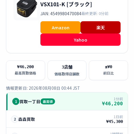
VSX101-K [ブラック]
JAN: 4549980470084
最終更新: 0分前
Amazon
楽天
Yahoo
¥46,200
±¥0
3店舗
最高買取価格
前日比
価格取得店舗数
情報更新日: 2026年08月08日 00:44 JST
1分前
買取一丁目
1
最高値
¥46,200
1日前
森森買取
2
¥45,300
1時間前