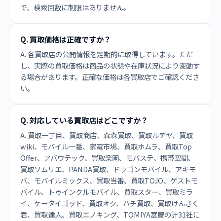
で、検索回数に制限はありません。
Q. 買取価格は正確ですか？
A. 各買取店の公開情報を定期的に取得しています。ただ
し、実際の買取価格は商品の状態や在庫状況により変動す
る場合があります。正確な価格は各買取店でご確認くださ
い。
Q. 対応している買取店はどこですか？
A. 買取一丁目、買取商店、森森買取、買取ルデヤ、買取
wiki、モバイル一番、家電市場、買取ホムラ、買取Top
Offer、アバウテック、買取楽園、モバステ、携帯空間、
買取ソムリエ、PANDA買取、ドラゴンモバイル、アキモ
バ、モバイルミックス、買取当番、買取TOJO、ゲストモ
バイル、トゥインクルモバイル、買取スター、買取ミラ
イ、ケータイゴッド、買取オク、ハチ買取、買取けんさく
君、買取達人、買取エノキング、TOMIYA富屋の計31社に