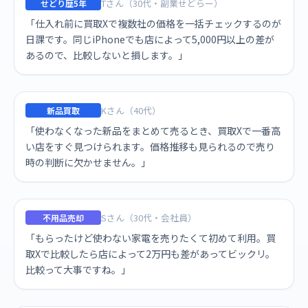
Tさん（30代・副業せどらー）
せどり歴5年
「仕入れ前に買取Xで複数社の価格を一括チェックするのが
日課です。同じiPhoneでも店によって5,000円以上の差が
あるので、比較しないと損します。」
Kさん（40代）
新品買取
「使わなくなった新品をまとめて売るとき、買取Xで一番高
い店をすぐ見つけられます。価格推移も見られるので売り
時の判断に欠かせません。」
Sさん（30代・会社員）
不用品売却
「もらったけど使わない家電を売りたくて初めて利用。買
取Xで比較したら店によって2万円も差があってビックリ。
比較って大事ですね。」