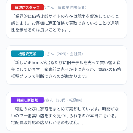
Nさん（買取業界関係者）
買取店スタッフ
「業界的に価格比較サイトの存在は競争を促進していると
感じます。お客様に適正価格で買取できていることの透明
性を示せるのは良いことです。」
Hさん（20代・会社員）
機種変更派
「新しいiPhoneが出るたびに旧モデルを売って買い替え資
金にしています。発表前に売るか後に売るか、買取Xの価格
推移グラフで判断できるのが助かります。」
Yさん（30代・転勤族）
引越し断捨離
「転勤のたびに家電をまとめて売却しています。時間がな
いので一番高い店をすぐ見つけられるのが本当に助かる。
宅配買取対応の店がわかるのも便利。」