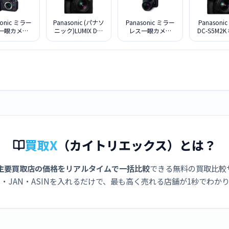
sonic ミラー
Panasonic (パナソ
Panasonic ミラー
Panasonic
一眼カメラ
ニック)LUMIX DC-
レス一眼カメラ
DC-S5M2
X DC-GH7 ボ
S5M2W ダブルレ
LUMIX DC-S9H-K
ームレンズ
ディ
ンズキット
高倍率ズームレン
ズキット [ジェッ
トブラック]
買取X
（カイトリエックス）とは？
主要買取店の価格をリアルタイムで一括比較
できる無料の買取比較
・JAN・ASINを入れるだけで、最も高く売れる店舗が1秒でわか