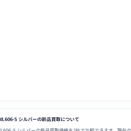
I-WL606-S シルバーの新品買取について
NI-WL606-S シルバーの新品買取価格を2社で比較できます。現在の最