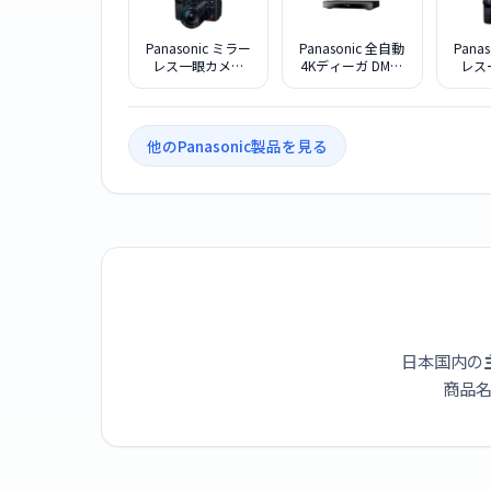
Panasonic ミラー
Panasonic 全自動
Pana
レス一眼カメラ
4Kディーガ DMR-
レス
LUMIX DC-GH7L 標
4X1003 ブルーレ
LUMI
準ズームレンズキ
イディスクレコー
ット
ダー 10TB
他のPanasonic製品を見る
日本国内の
商品名