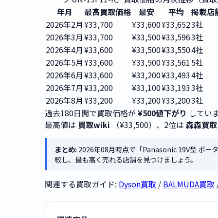
年月
最高買取価格
最安
平均
掲載店
2026年2月
¥33,700
¥33,600
¥33,652
3社
2026年3月
¥33,700
¥33,500
¥33,596
3社
2026年4月
¥33,600
¥33,500
¥33,550
4社
2026年5月
¥33,600
¥33,500
¥33,561
5社
2026年6月
¥33,600
¥33,200
¥33,493
4社
2026年7月
¥33,200
¥33,100
¥33,193
3社
2026年8月
¥33,200
¥33,200
¥33,200
3社
過去180日間で買取価格が
¥500値下がり
していま
最高値は
買取wiki
（¥33,500）、2位は
森森買取
まとめ:
2026年08月時点で「Panasonic 19V型
較し、最も高く売れる店舗を見つけましょう。
関連する買取ガイド:
Dyson買取
/
BALMUDA買取