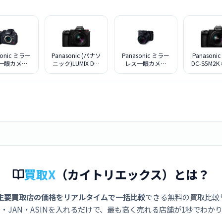
sonic ミラー
Panasonic (パナソ
Panasonic ミラー
Panasonic
一眼カメラ
ニック)LUMIX DC-
レス一眼カメラ
DC-S5M2
X DC-GH7 ボ
S5M2W ダブルレ
LUMIX DC-S9H-K
ームレンズ
ディ
ンズキット
高倍率ズームレン
ズキット [ジェッ
トブラック]
買取X
（カイトリエックス）とは？
主要買取店の価格をリアルタイムで一括比較
できる無料の買取比較
・JAN・ASINを入れるだけで、最も高く売れる店舗が1秒でわか