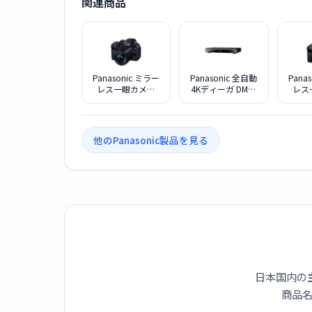
関連商品
Panasonic ミラー
Panasonic 全自動
Pana
レス一眼カメラ
4Kディーガ DMR-
レス
LUMIX DC-GH7L 標
4X1003 ブルーレ
LUMI
準ズームレンズキ
イディスクレコー
ット
ダー 10TB
他のPanasonic製品を見る
日本国内の
商品名