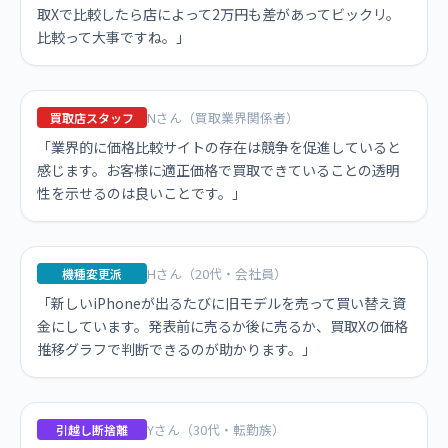
取Xで比較したら店によって2万円も差があってビックリ。
比較って大事ですね。」
Nさん（買取業界関係者）
買取店スタッフ
「業界的に価格比較サイトの存在は競争を促進していると
感じます。お客様に適正価格で買取できていることの透明
性を示せるのは良いことです。」
Hさん（20代・会社員）
機種変更派
「新しいiPhoneが出るたびに旧モデルを売って買い替え資
金にしています。発表前に売るか後に売るか、買取Xの価格
推移グラフで判断できるのが助かります。」
Yさん（30代・転勤族）
引越し断捨離