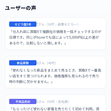
ユーザーの声
Tさん（30代・副業せどらー）
せどり歴5年
「仕入れ前に買取Xで複数社の価格を一括チェックするのが
日課です。同じiPhoneでも店によって5,000円以上の差が
あるので、比較しないと損します。」
Kさん（40代）
新品買取
「使わなくなった新品をまとめて売るとき、買取Xで一番高
い店をすぐ見つけられます。価格推移も見られるので売り
時の判断に欠かせません。」
Sさん（30代・会社員）
不用品売却
「もらったけど使わない家電を売りたくて初めて利用。買