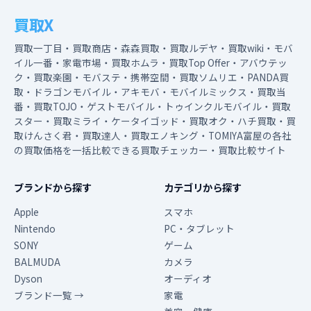
買取X
買取一丁目・買取商店・森森買取・買取ルデヤ・買取wiki・モバ
イル一番・家電市場・買取ホムラ・買取Top Offer・アバウテッ
ク・買取楽園・モバステ・携帯空間・買取ソムリエ・PANDA買
取・ドラゴンモバイル・アキモバ・モバイルミックス・買取当
番・買取TOJO・ゲストモバイル・トゥインクルモバイル・買取
スター・買取ミライ・ケータイゴッド・買取オク・ハチ買取・買
取けんさく君・買取達人・買取エノキング・TOMIYA富屋の各社
の買取価格を一括比較できる買取チェッカー・買取比較サイト
ブランドから探す
カテゴリから探す
Apple
スマホ
Nintendo
PC・タブレット
SONY
ゲーム
BALMUDA
カメラ
Dyson
オーディオ
ブランド一覧 →
家電