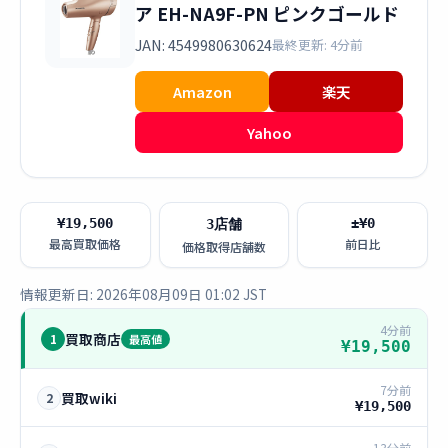
ア EH-NA9F-PN ピンクゴールド
JAN: 4549980630624
最終更新: 4分前
Amazon
楽天
Yahoo
¥19,500
±¥0
3店舗
最高買取価格
前日比
価格取得店舗数
情報更新日: 2026年08月09日 01:02 JST
4分前
買取商店
1
最高値
¥19,500
7分前
買取wiki
2
¥19,500
13分前