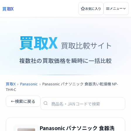
買取X
お気に入り
メニュー
買取X
買取比較サイト
複数社の買取価格を瞬時に一括比較
買取X
›
Panasonic
›
Panasonic パナソニック 食器洗い乾燥機 NP-
TH4-C
←
検索に戻る
Panasonic パナソニック 食器洗