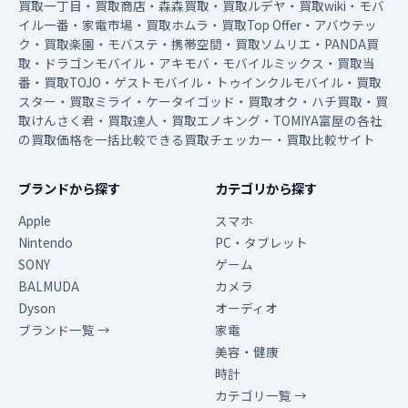
買取一丁目・買取商店・森森買取・買取ルデヤ・買取wiki・モバ
イル一番・家電市場・買取ホムラ・買取Top Offer・アバウテッ
ク・買取楽園・モバステ・携帯空間・買取ソムリエ・PANDA買
取・ドラゴンモバイル・アキモバ・モバイルミックス・買取当
番・買取TOJO・ゲストモバイル・トゥインクルモバイル・買取
スター・買取ミライ・ケータイゴッド・買取オク・ハチ買取・買
取けんさく君・買取達人・買取エノキング・TOMIYA富屋の各社
の買取価格を一括比較できる買取チェッカー・買取比較サイト
ブランドから探す
カテゴリから探す
Apple
スマホ
Nintendo
PC・タブレット
SONY
ゲーム
BALMUDA
カメラ
Dyson
オーディオ
ブランド一覧 →
家電
美容・健康
時計
カテゴリ一覧 →