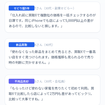
Tさん（30代・副業せどらー）
せどり歴5年
「仕入れ前に買取Xで複数社の価格を一括チェックするのが
日課です。同じiPhoneでも店によって5,000円以上の差が
あるので、比較しないと損します。」
Kさん（40代）
新品買取
「使わなくなった新品をまとめて売るとき、買取Xで一番高
い店をすぐ見つけられます。価格推移も見られるので売り
時の判断に欠かせません。」
Sさん（30代・会社員）
不用品売却
「もらったけど使わない家電を売りたくて初めて利用。買
取Xで比較したら店によって2万円も差があってビックリ。
比較って大事ですね。」