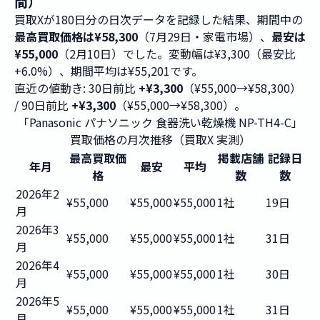
間）
買取Xが180日分の日次データを記録した結果、期間中の
最高買取価格は¥58,300
（7月29日・家電市場）、
最安は
¥55,000
（2月10日）でした。変動幅は¥3,300（最安比
+6.0%）、期間平均は¥55,201です。
直近の値動き: 30日前比
+¥3,300
（¥55,000→¥58,300）
/ 90日前比
+¥3,300
（¥55,000→¥58,300）。
「Panasonic パナソニック 食器洗い乾燥機 NP-TH4-C」
買取価格の月次推移（買取X 実測）
最高買取価
掲載店舗
記録日
年月
最安
平均
格
数
数
2026年2
¥55,000
¥55,000
¥55,000
1社
19日
月
2026年3
¥55,000
¥55,000
¥55,000
1社
31日
月
2026年4
¥55,000
¥55,000
¥55,000
1社
30日
月
2026年5
¥55,000
¥55,000
¥55,000
1社
31日
月