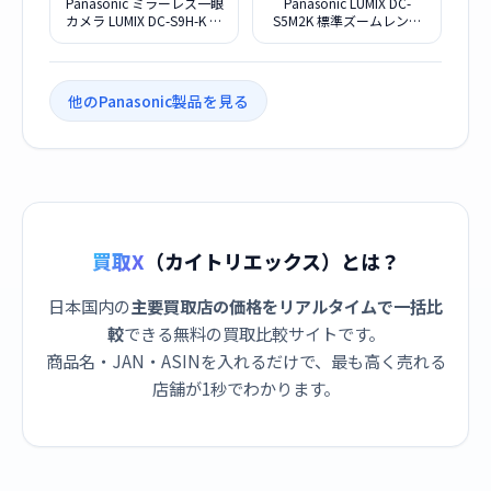
Panasonic ミラーレス一眼
Panasonic LUMIX DC-
カメラ LUMIX DC-S9H-K 高
S5M2K 標準ズームレンズ
倍率ズームレンズキット
キット
[ジェットブラック]
他のPanasonic製品を見る
買取X
（カイトリエックス）とは？
日本国内の
主要買取店の価格をリアルタイムで一括比
較
できる無料の買取比較サイトです。
商品名・JAN・ASINを入れるだけで、最も高く売れる
店舗が1秒でわかります。