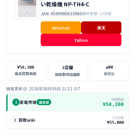
い乾燥機 NP-TH4-C
JAN: 4549980633960
最終更新: 12分前
Amazon
楽天
Yahoo
¥58,300
±¥0
2店舗
最高買取価格
前日比
価格取得店舗数
情報更新日: 2026年08月09日 21:52 JST
5時間前
家電市場
1
最高値
¥58,300
12分前
買取wiki
2
¥55,000