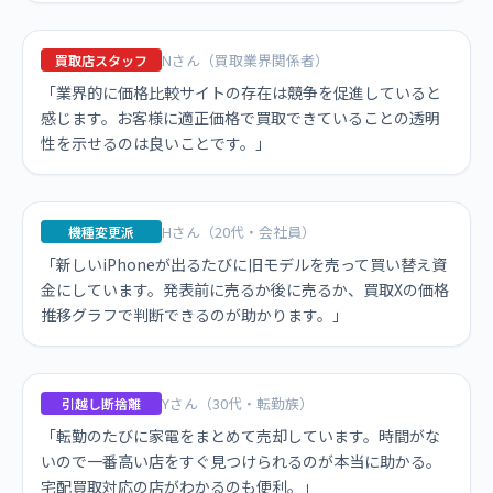
Nさん（買取業界関係者）
買取店スタッフ
「業界的に価格比較サイトの存在は競争を促進していると
感じます。お客様に適正価格で買取できていることの透明
性を示せるのは良いことです。」
Hさん（20代・会社員）
機種変更派
「新しいiPhoneが出るたびに旧モデルを売って買い替え資
金にしています。発表前に売るか後に売るか、買取Xの価格
推移グラフで判断できるのが助かります。」
Yさん（30代・転勤族）
引越し断捨離
「転勤のたびに家電をまとめて売却しています。時間がな
いので一番高い店をすぐ見つけられるのが本当に助かる。
宅配買取対応の店がわかるのも便利。」