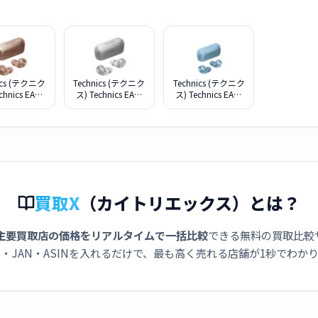
ics (テクニク
Technics (テクニク
Technics (テクニク
chnics EAH-
ス) Technics EAH-
ス) Technics EAH-
M2-N [ローズ
AZ40M2-S [シルバ
AZ40M2-A [モデレ
ールド]
ー]
ートブルー]
買取X
（カイトリエックス）とは？
主要買取店の価格をリアルタイムで一括比較
できる無料の買取比較
・JAN・ASINを入れるだけで、最も高く売れる店舗が1秒でわか