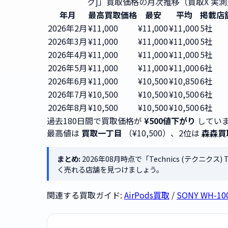
ク]」買取価格の月次推移（買取X 実測
年月
最高買取価格
最安
平均
掲載店
2026年2月
¥11,000
¥11,000
¥11,000
5社
2026年3月
¥11,000
¥11,000
¥11,000
5社
2026年4月
¥11,000
¥11,000
¥11,000
5社
2026年5月
¥11,000
¥11,000
¥11,000
6社
2026年6月
¥11,000
¥10,500
¥10,850
6社
2026年7月
¥10,500
¥10,500
¥10,500
6社
2026年8月
¥10,500
¥10,500
¥10,500
6社
過去180日間で買取価格が
¥500値下がり
していま
最高値は
買取一丁目
（¥10,500）、2位は
森森買
まとめ:
2026年08月時点で「Technics (テクニクス) 
く売れる店舗を見つけましょう。
関連する買取ガイド:
AirPods買取
/
SONY WH-1