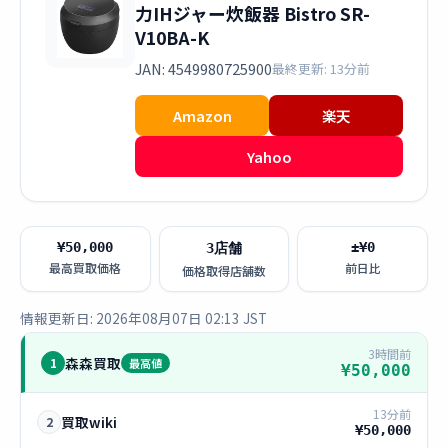
力IHジャー炊飯器 Bistro SR-
V10BA-K
JAN: 4549980725900
最終更新: 13分前
Amazon
楽天
Yahoo
¥50,000
±¥0
3店舗
最高買取価格
前日比
価格取得店舗数
情報更新日: 2026年08月07日 02:13 JST
3時間前
森森買取
1
最高値
¥50,000
13分前
買取wiki
2
¥50,000