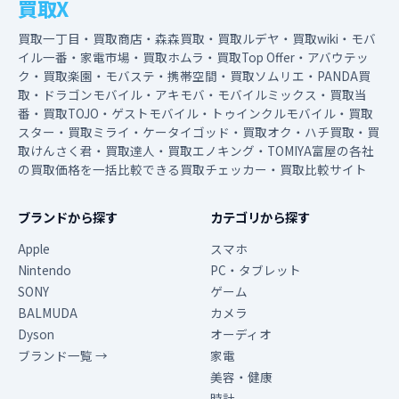
買取X
買取一丁目・買取商店・森森買取・買取ルデヤ・買取wiki・モバ
イル一番・家電市場・買取ホムラ・買取Top Offer・アバウテッ
ク・買取楽園・モバステ・携帯空間・買取ソムリエ・PANDA買
取・ドラゴンモバイル・アキモバ・モバイルミックス・買取当
番・買取TOJO・ゲストモバイル・トゥインクルモバイル・買取
スター・買取ミライ・ケータイゴッド・買取オク・ハチ買取・買
取けんさく君・買取達人・買取エノキング・TOMIYA富屋の各社
の買取価格を一括比較できる買取チェッカー・買取比較サイト
ブランドから探す
カテゴリから探す
Apple
スマホ
Nintendo
PC・タブレット
SONY
ゲーム
BALMUDA
カメラ
Dyson
オーディオ
ブランド一覧 →
家電
美容・健康
時計