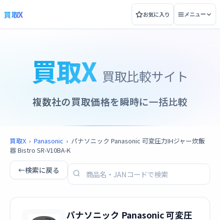
買取X
お気に入り
メニュー
買取X
買取比較サイト
複数社の買取価格を瞬時に一括比較
買取X
›
Panasonic
›
パナソニック Panasonic 可変圧力IHジャー炊飯
器 Bistro SR-V10BA-K
←
検索に戻る
パナソニック Panasonic 可変圧