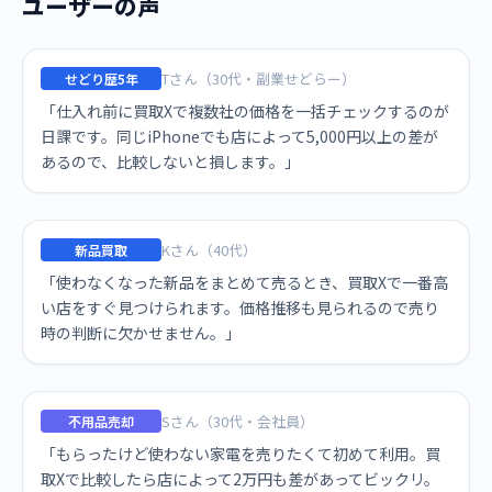
ユーザーの声
Tさん（30代・副業せどらー）
せどり歴5年
「仕入れ前に買取Xで複数社の価格を一括チェックするのが
日課です。同じiPhoneでも店によって5,000円以上の差が
あるので、比較しないと損します。」
Kさん（40代）
新品買取
「使わなくなった新品をまとめて売るとき、買取Xで一番高
い店をすぐ見つけられます。価格推移も見られるので売り
時の判断に欠かせません。」
Sさん（30代・会社員）
不用品売却
「もらったけど使わない家電を売りたくて初めて利用。買
取Xで比較したら店によって2万円も差があってビックリ。