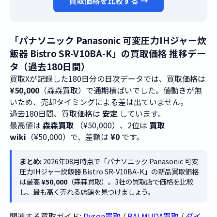
買取価格を比較する →
「パナソニック Panasonic 可変圧力IHジャー炊
飯器 Bistro SR-V10BA-K」の買取価格 推移デー
タ（過去180日間）
買取Xが記録した180日分の日次データでは、買取価格は
¥50,000
（森森買取）で通期横ばいでした。値動きが無
いため、売却タイミングによる差は出ていません。
過去180日間、買取価格は
安定
しています。
最高値は
森森買取
（¥50,000）、2位は
買取
wiki
（¥50,000）で、差額は
¥0
です。
まとめ:
2026年08月時点で「パナソニック Panasonic 可変
圧力IHジャー炊飯器 Bistro SR-V10BA-K」の新品買取価格
は最高
¥50,000
（森森買取）。3社の買取店で価格を比較
し、最も高く売れる店舗を見つけましょう。
関連する買取ガイド:
Dyson買取
/
BALMUDA買取
/
ダイ