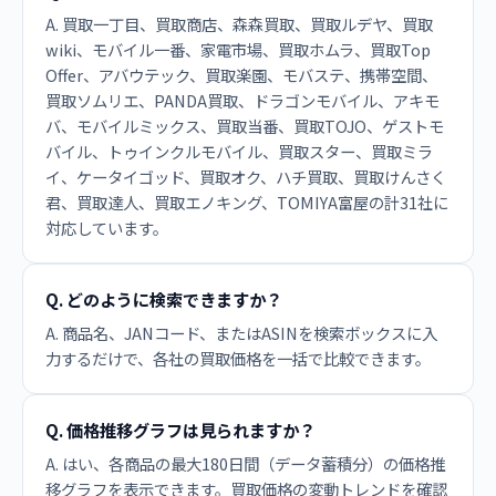
A. 買取一丁目、買取商店、森森買取、買取ルデヤ、買取
wiki、モバイル一番、家電市場、買取ホムラ、買取Top
Offer、アバウテック、買取楽園、モバステ、携帯空間、
買取ソムリエ、PANDA買取、ドラゴンモバイル、アキモ
バ、モバイルミックス、買取当番、買取TOJO、ゲストモ
バイル、トゥインクルモバイル、買取スター、買取ミラ
イ、ケータイゴッド、買取オク、ハチ買取、買取けんさく
君、買取達人、買取エノキング、TOMIYA富屋の計31社に
対応しています。
Q. どのように検索できますか？
A. 商品名、JANコード、またはASINを検索ボックスに入
力するだけで、各社の買取価格を一括で比較できます。
Q. 価格推移グラフは見られますか？
A. はい、各商品の最大180日間（データ蓄積分）の価格推
移グラフを表示できます。買取価格の変動トレンドを確認