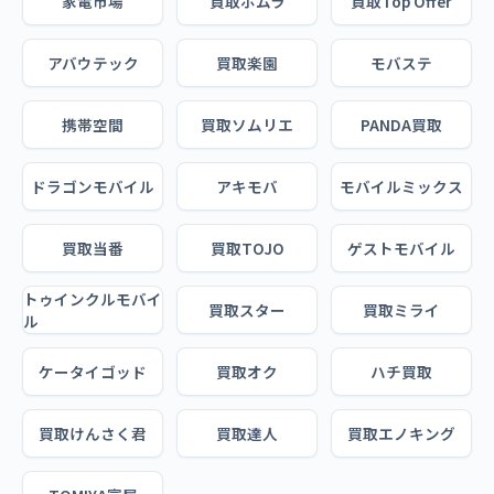
家電市場
買取ホムラ
買取Top Offer
アバウテック
買取楽園
モバステ
携帯空間
買取ソムリエ
PANDA買取
ドラゴンモバイル
アキモバ
モバイルミックス
買取当番
買取TOJO
ゲストモバイル
トゥインクルモバイ
買取スター
買取ミライ
ル
ケータイゴッド
買取オク
ハチ買取
買取けんさく君
買取達人
買取エノキング