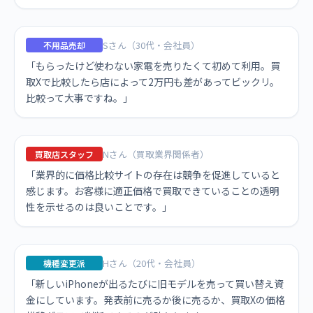
Sさん（30代・会社員）
不用品売却
「もらったけど使わない家電を売りたくて初めて利用。買
取Xで比較したら店によって2万円も差があってビックリ。
比較って大事ですね。」
Nさん（買取業界関係者）
買取店スタッフ
「業界的に価格比較サイトの存在は競争を促進していると
感じます。お客様に適正価格で買取できていることの透明
性を示せるのは良いことです。」
Hさん（20代・会社員）
機種変更派
「新しいiPhoneが出るたびに旧モデルを売って買い替え資
金にしています。発表前に売るか後に売るか、買取Xの価格