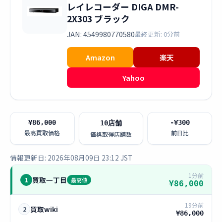
レイレコーダー DIGA DMR-
2X303 ブラック
JAN: 4549980770580
最終更新: 0分前
Amazon
楽天
Yahoo
¥86,000
-¥300
10店舗
最高買取価格
前日比
価格取得店舗数
情報更新日: 2026年08月09日 23:12 JST
1分前
買取一丁目
1
最高値
¥86,000
19分前
買取wiki
2
¥86,000