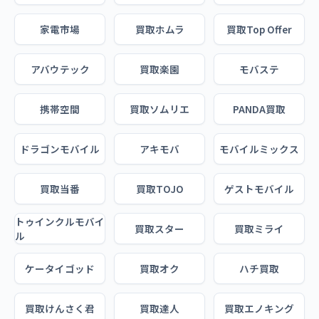
家電市場
買取ホムラ
買取Top Offer
アバウテック
買取楽園
モバステ
携帯空間
買取ソムリエ
PANDA買取
ドラゴンモバイル
アキモバ
モバイルミックス
買取当番
買取TOJO
ゲストモバイル
トゥインクルモバイ
買取スター
買取ミライ
ル
ケータイゴッド
買取オク
ハチ買取
買取けんさく君
買取達人
買取エノキング