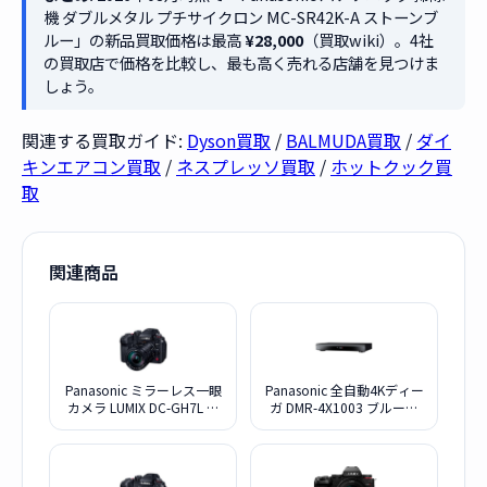
機 ダブルメタル プチサイクロン MC-SR42K-A ストーンブ
ルー」の新品買取価格は最高
¥28,000
（買取wiki）。4社
の買取店で価格を比較し、最も高く売れる店舗を見つけま
しょう。
関連する買取ガイド:
Dyson買取
/
BALMUDA買取
/
ダイ
キンエアコン買取
/
ネスプレッソ買取
/
ホットクック買
取
関連商品
Panasonic ミラーレス一眼
Panasonic 全自動4Kディー
カメラ LUMIX DC-GH7L 標
ガ DMR-4X1003 ブルーレ
準ズームレンズキット
イディスクレコーダー
10TB