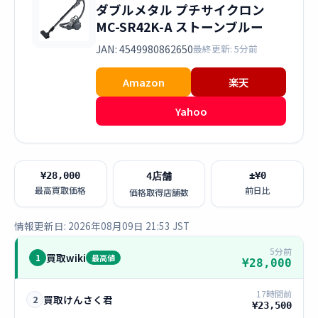
ダブルメタル プチサイクロン
MC-SR42K-A ストーンブルー
JAN: 4549980862650
最終更新: 5分前
Amazon
楽天
Yahoo
¥28,000
±¥0
4店舗
最高買取価格
前日比
価格取得店舗数
情報更新日: 2026年08月09日 21:53 JST
5分前
買取wiki
1
最高値
¥28,000
17時間前
買取けんさく君
2
¥23,500