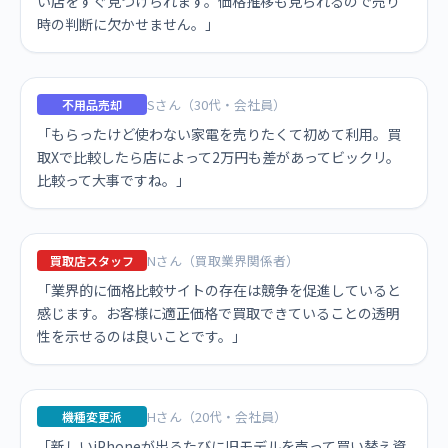
い店をすぐ見つけられます。価格推移も見られるので売り
時の判断に欠かせません。」
Sさん（30代・会社員）
不用品売却
「もらったけど使わない家電を売りたくて初めて利用。買
取Xで比較したら店によって2万円も差があってビックリ。
比較って大事ですね。」
Nさん（買取業界関係者）
買取店スタッフ
「業界的に価格比較サイトの存在は競争を促進していると
感じます。お客様に適正価格で買取できていることの透明
性を示せるのは良いことです。」
Hさん（20代・会社員）
機種変更派
「新しいiPhoneが出るたびに旧モデルを売って買い替え資