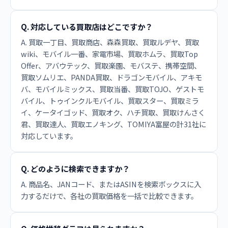
Q. 対応している買取店はどこですか？
A. 買取一丁目、買取商店、森森買取、買取ルデヤ、買取
wiki、モバイル一番、家電市場、買取ホムラ、買取Top
Offer、アバウテック、買取楽園、モバステ、携帯空間、
買取ソムリエ、PANDA買取、ドラゴンモバイル、アキモ
バ、モバイルミックス、買取当番、買取TOJO、ゲストモ
バイル、トゥインクルモバイル、買取スター、買取ミラ
イ、ケータイゴッド、買取オク、ハチ買取、買取けんさく
君、買取達人、買取エノキング、TOMIYA富屋の計31社に
対応しています。
Q. どのように検索できますか？
A. 商品名、JANコード、またはASINを検索ボックスに入
力するだけで、各社の買取価格を一括で比較できます。