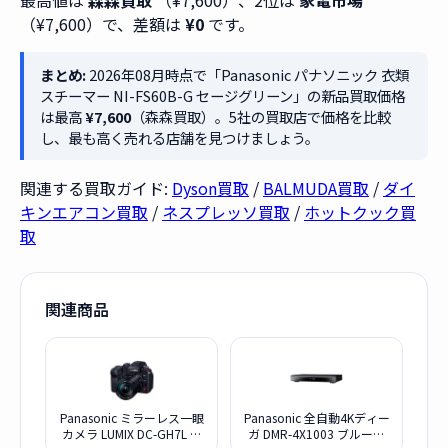
最高値は
森森買取
（¥7,600）、2位は
家電市場
（¥7,600）で、差額は
¥0
です。
まとめ:
2026年08月時点で「Panasonic パナソニック 衣類
スチーマー NI-FS60B-G セージグリーン」の新品買取価格
は最高
¥7,600
（森森買取）。5社の買取店で価格を比較
し、最も高く売れる店舗を見つけましょう。
関連する買取ガイド:
Dyson買取
/
BALMUDA買取
/
ダイ
キンエアコン買取
/
ネスプレッソ買取
/
ホットクック買
取
関連商品
Panasonic ミラーレス一眼
Panasonic 全自動4Kディー
カメラ LUMIX DC-GH7L 標
ガ DMR-4X1003 ブルーレ