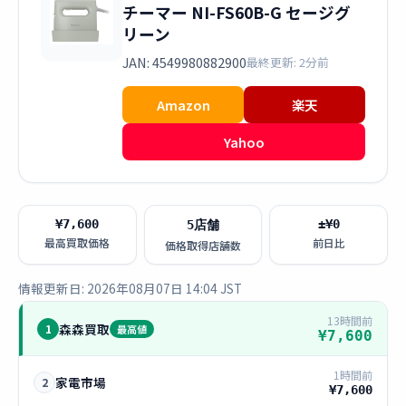
チーマー NI-FS60B-G セージグ
リーン
JAN: 4549980882900
最終更新: 2分前
Amazon
楽天
Yahoo
¥7,600
±¥0
5店舗
最高買取価格
前日比
価格取得店舗数
情報更新日: 2026年08月07日 14:04 JST
13時間前
森森買取
1
最高値
¥7,600
1時間前
家電市場
2
¥7,600