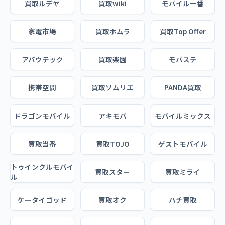
買取ルデヤ
買取wiki
モバイル一番
家電市場
買取ホムラ
買取Top Offer
アバウテック
買取楽園
モバステ
携帯空間
買取ソムリエ
PANDA買取
ドラゴンモバイル
アキモバ
モバイルミックス
買取当番
買取TOJO
ゲストモバイル
トゥインクルモバイ
買取スター
買取ミライ
ル
ケータイゴッド
買取オク
ハチ買取