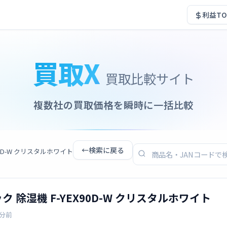
利益TO
買取X
買取比較サイト
複数社の買取価格を瞬時に一括比較
←
検索に戻る
X90D-W クリスタルホワイト
ニック 除湿機 F-YEX90D-W クリスタルホワイト
2分前