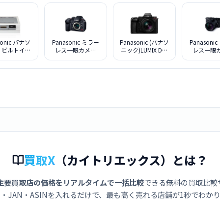
sonic パナソ
Panasonic ミラー
Panasonic (パナソ
Panasoni
 ビルトイン
レス一眼カメラ
ニック)LUMIX DC-
レス一眼
コンロ KZ-
LUMIX DC-GH7 ボ
S5M2W ダブルレ
LUMIX DC-
7S シルバー
ディ
ンズキット
高倍率ズー
ズキット 
トブラッ
買取X
（カイトリエックス）とは？
主要買取店の価格をリアルタイムで一括比較
できる無料の買取比較
・JAN・ASINを入れるだけで、最も高く売れる店舗が1秒でわか