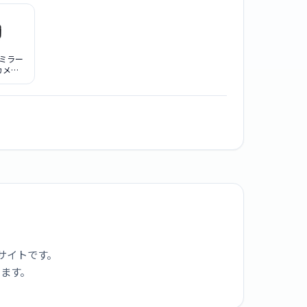
c ミラー
カメラ
S9H-K
ムレン
[ジェッ
ク]
サイトです。
ります。