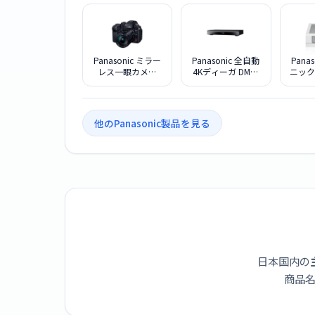
Panasonic ミラー
Panasonic 全自動
Pana
レス一眼カメラ
4Kディーガ DMR-
ニック
LUMIX DC-GH7L 標
4X1003 ブルーレ
IH
準ズームレンズキ
イディスクレコー
S1F
ット
ダー 10TB
他のPanasonic製品を見る
日本国内の
商品名