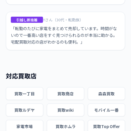
Yさん（30代・転勤族）
引越し断捨離
「転勤のたびに家電をまとめて売却しています。時間がな
いので一番高い店をすぐ見つけられるのが本当に助かる。
宅配買取対応の店がわかるのも便利。」
対応買取店
買取一丁目
買取商店
森森買取
買取ルデヤ
買取wiki
モバイル一番
家電市場
買取ホムラ
買取Top Offer