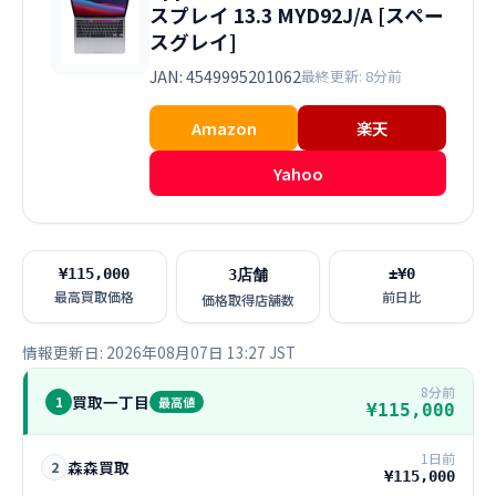
スプレイ 13.3 MYD92J/A [スペー
スグレイ]
JAN: 4549995201062
最終更新: 8分前
Amazon
楽天
Yahoo
¥115,000
±¥0
3店舗
最高買取価格
前日比
価格取得店舗数
情報更新日: 2026年08月07日 13:27 JST
8分前
買取一丁目
1
最高値
¥115,000
1日前
森森買取
2
¥115,000