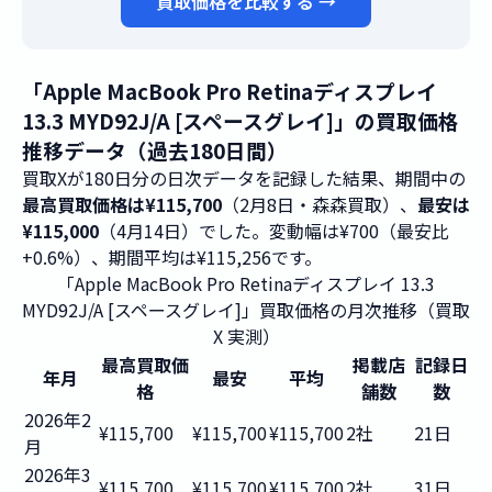
買取価格を比較する →
「Apple MacBook Pro Retinaディスプレイ
13.3 MYD92J/A [スペースグレイ]」の買取価格
推移データ（過去180日間）
買取Xが180日分の日次データを記録した結果、期間中の
最高買取価格は¥115,700
（2月8日・森森買取）、
最安は
¥115,000
（4月14日）でした。変動幅は¥700（最安比
+0.6%）、期間平均は¥115,256です。
「Apple MacBook Pro Retinaディスプレイ 13.3
MYD92J/A [スペースグレイ]」買取価格の月次推移（買取
X 実測）
最高買取価
掲載店
記録日
年月
最安
平均
格
舗数
数
2026年2
¥115,700
¥115,700
¥115,700
2社
21日
月
2026年3
¥115,700
¥115,700
¥115,700
2社
31日