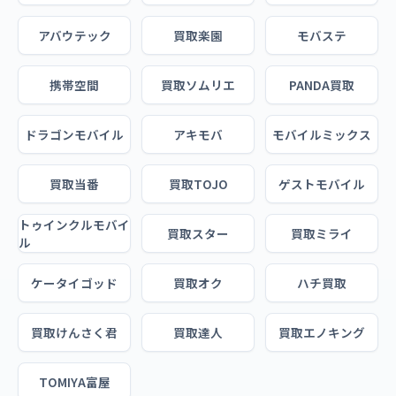
アバウテック
買取楽園
モバステ
携帯空間
買取ソムリエ
PANDA買取
ドラゴンモバイル
アキモバ
モバイルミックス
買取当番
買取TOJO
ゲストモバイル
トゥインクルモバイ
買取スター
買取ミライ
ル
ケータイゴッド
買取オク
ハチ買取
買取けんさく君
買取達人
買取エノキング
TOMIYA富屋