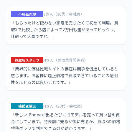
Sさん（30代・会社員）
不用品売却
「もらったけど使わない家電を売りたくて初めて利用。買
取Xで比較したら店によって2万円も差があってビックリ。
比較って大事ですね。」
Nさん（買取業界関係者）
買取店スタッフ
「業界的に価格比較サイトの存在は競争を促進していると
感じます。お客様に適正価格で買取できていることの透明
性を示せるのは良いことです。」
Hさん（20代・会社員）
機種変更派
「新しいiPhoneが出るたびに旧モデルを売って買い替え資
金にしています。発表前に売るか後に売るか、買取Xの価格
推移グラフで判断できるのが助かります。」