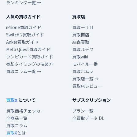
ランキング一覧 →
人気の買取ガイド
買取店
iPhone買取ガイド
買取一丁目
Switch 2買取ガイド
買取商店
Anker買取ガイド
森森買取
Meta Quest買取ガイド
買取ルデヤ
ワンピカード買取ガイド
買取wiki
売却タイミングの決め方
モバイル一番
買取コラム一覧 →
買取ホムラ
買取店一覧 →
買取店レビュー
買取X
について
サブスクリプション
買取価格チェッカー
プラン一覧
全商品一覧
全買取データ DL
買取コラム
買取X
とは