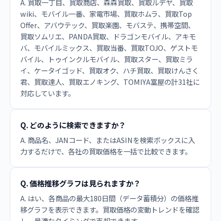
A. 買取一丁目、買取商店、森森買取、買取ルデヤ、買取
wiki、モバイル一番、家電市場、買取ホムラ、買取Top
Offer、アバウテック、買取楽園、モバステ、携帯空間、
買取ソムリエ、PANDA買取、ドラゴンモバイル、アキモ
バ、モバイルミックス、買取当番、買取TOJO、ゲストモ
バイル、トゥインクルモバイル、買取スター、買取ミラ
イ、ケータイゴッド、買取オク、ハチ買取、買取けんさく
君、買取達人、買取エノキング、TOMIYA富屋の計31社に
対応しています。
Q. どのように検索できますか？
A. 商品名、JANコード、またはASINを検索ボックスに入
力するだけで、各社の買取価格を一括で比較できます。
Q. 価格推移グラフは見られますか？
A. はい、各商品の最大180日間（データ蓄積分）の価格推
移グラフを表示できます。買取価格の変動トレンドを確認
し、最適なタイミングで売却できます。