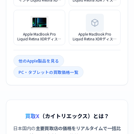
ディスプレイ Early 2026・
レイ 14.2 MPHG3J/A [スペ
M5・メモリ32GB・
ースグレイ]
SSD1TB搭載モデル [シルバ
ー]
Apple MacBook Pro
Apple MacBook Pro
Liquid Retina XDRディスプ
Liquid Retina XDRディスプ
レイ 14.2 MPHK3J/A [シル
レイ 16.2 MNWE3J/A [シル
バー]
バー]
他のApple製品を見る
PC・タブレットの買取価格一覧
買取X
（カイトリエックス）とは？
日本国内の
主要買取店の価格をリアルタイムで一括比