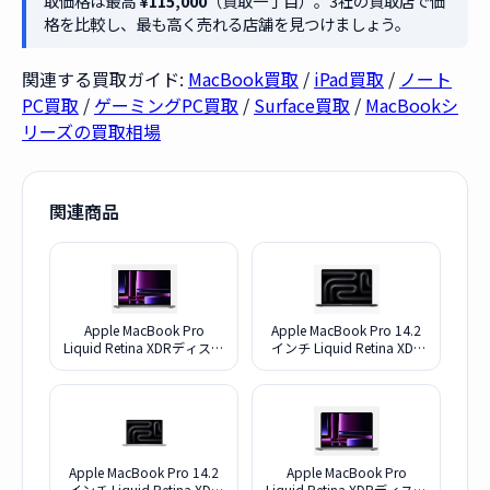
取価格は最高
¥115,000
（買取一丁目）。3社の買取店で価
格を比較し、最も高く売れる店舗を見つけましょう。
関連する買取ガイド:
MacBook買取
/
iPad買取
/
ノート
PC買取
/
ゲーミングPC買取
/
Surface買取
/
MacBookシ
リーズの買取相場
関連商品
Apple MacBook Pro
Apple MacBook Pro 14.2
Liquid Retina XDRディスプ
インチ Liquid Retina XDR
レイ 16.2 MNWA3J/A [スペ
ディスプレイ Early 2026・
ースグレイ]
M5・メモリ32GB・
SSD1TB搭載モデル [スペー
スブラック]
Apple MacBook Pro 14.2
Apple MacBook Pro
インチ Liquid Retina XDR
Liquid Retina XDRディスプ