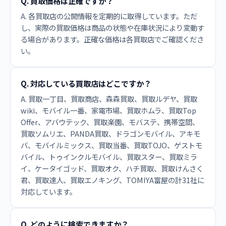
Q. 買取価格は正確ですか？
A. 各買取店の公開情報を定期的に取得しています。ただ
し、実際の買取価格は商品の状態や在庫状況により変動す
る場合があります。正確な価格は各買取店でご確認くださ
い。
Q. 対応している買取店はどこですか？
A. 買取一丁目、買取商店、森森買取、買取ルデヤ、買取
wiki、モバイル一番、家電市場、買取ホムラ、買取Top
Offer、アバウテック、買取楽園、モバステ、携帯空間、
買取ソムリエ、PANDA買取、ドラゴンモバイル、アキモ
バ、モバイルミックス、買取当番、買取TOJO、ゲストモ
バイル、トゥインクルモバイル、買取スター、買取ミラ
イ、ケータイゴッド、買取オク、ハチ買取、買取けんさく
君、買取達人、買取エノキング、TOMIYA富屋の計31社に
対応しています。
Q. どのように検索できますか？