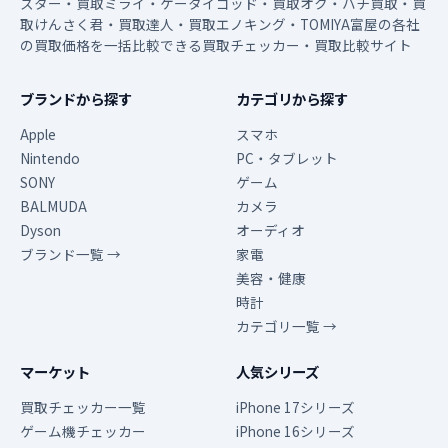
スター・買取ミライ・ケータイゴッド・買取オク・ハチ買取・買
取けんさく君・買取達人・買取エノキング・TOMIYA富屋の各社
の買取価格を一括比較できる買取チェッカー・買取比較サイト
ブランドから探す
カテゴリから探す
Apple
スマホ
Nintendo
PC・タブレット
SONY
ゲーム
BALMUDA
カメラ
Dyson
オーディオ
ブランド一覧 →
家電
美容・健康
時計
カテゴリ一覧 →
マーケット
人気シリーズ
買取チェッカー一覧
iPhone 17シリーズ
ゲーム機チェッカー
iPhone 16シリーズ