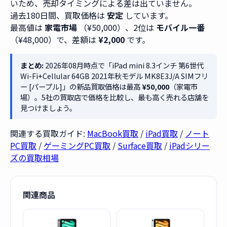
いため、売却タイミングによる差は出ていません。
過去180日間、買取価格は
安定
しています。
最高値は
家電市場
（¥50,000）、2位は
モバイル一番
（¥48,000）で、差額は
¥2,000
です。
まとめ:
2026年08月時点で「iPad mini 8.3インチ 第6世代
Wi-Fi+Cellular 64GB 2021年秋モデル MK8E3J/A SIMフリ
ー [パープル]」の新品買取価格は最高
¥50,000
（家電市
場）。5社の買取店で価格を比較し、最も高く売れる店舗を
見つけましょう。
関連する買取ガイド:
MacBook買取
/
iPad買取
/
ノート
PC買取
/
ゲーミングPC買取
/
Surface買取
/
iPadシリー
ズの買取相場
関連商品