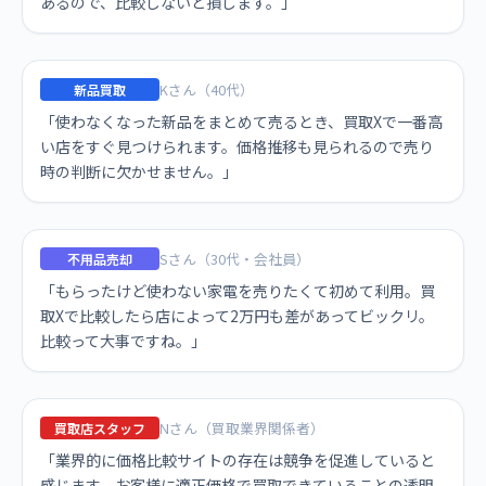
あるので、比較しないと損します。」
Kさん（40代）
新品買取
「使わなくなった新品をまとめて売るとき、買取Xで一番高
い店をすぐ見つけられます。価格推移も見られるので売り
時の判断に欠かせません。」
Sさん（30代・会社員）
不用品売却
「もらったけど使わない家電を売りたくて初めて利用。買
取Xで比較したら店によって2万円も差があってビックリ。
比較って大事ですね。」
Nさん（買取業界関係者）
買取店スタッフ
「業界的に価格比較サイトの存在は競争を促進していると
感じます。お客様に適正価格で買取できていることの透明