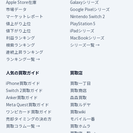
Apple Store在庫
Galaxyシリーズ
市場データ
Google Pixelシリーズ
マーケットレポート
Nintendo Switch 2
値上がり上位
PlayStation 5
値下がり上位
iPadシリーズ
利益ランキング
MacBookシリーズ
検索ランキング
シリーズ一覧 →
連続上昇ランキング
ランキング一覧 →
人気の買取ガイド
買取店
iPhone買取ガイド
買取一丁目
Switch 2買取ガイド
買取商店
Anker買取ガイド
森森買取
Meta Quest買取ガイド
買取ルデヤ
ワンピカード買取ガイド
買取wiki
売却タイミングの決め方
モバイル一番
買取コラム一覧 →
買取ホムラ