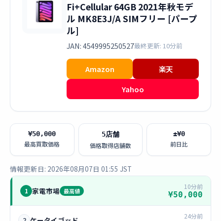
Fi+Cellular 64GB 2021年秋モデ
ル MK8E3J/A SIMフリー [パープ
ル]
JAN: 4549995250527
最終更新: 10分前
Amazon
楽天
Yahoo
¥50,000
±¥0
5店舗
最高買取価格
前日比
価格取得店舗数
情報更新日: 2026年08月07日 01:55 JST
10分前
家電市場
1
最高値
¥50,000
24分前
ケータイゴッド
2