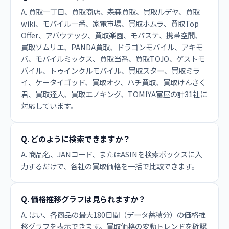
A. 買取一丁目、買取商店、森森買取、買取ルデヤ、買取
wiki、モバイル一番、家電市場、買取ホムラ、買取Top
Offer、アバウテック、買取楽園、モバステ、携帯空間、
買取ソムリエ、PANDA買取、ドラゴンモバイル、アキモ
バ、モバイルミックス、買取当番、買取TOJO、ゲストモ
バイル、トゥインクルモバイル、買取スター、買取ミラ
イ、ケータイゴッド、買取オク、ハチ買取、買取けんさく
君、買取達人、買取エノキング、TOMIYA富屋の計31社に
対応しています。
Q. どのように検索できますか？
A. 商品名、JANコード、またはASINを検索ボックスに入
力するだけで、各社の買取価格を一括で比較できます。
Q. 価格推移グラフは見られますか？
A. はい、各商品の最大180日間（データ蓄積分）の価格推
移グラフを表示できます。買取価格の変動トレンドを確認