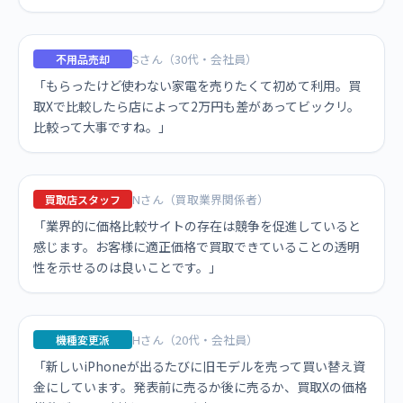
Sさん（30代・会社員）
不用品売却
「もらったけど使わない家電を売りたくて初めて利用。買
取Xで比較したら店によって2万円も差があってビックリ。
比較って大事ですね。」
Nさん（買取業界関係者）
買取店スタッフ
「業界的に価格比較サイトの存在は競争を促進していると
感じます。お客様に適正価格で買取できていることの透明
性を示せるのは良いことです。」
Hさん（20代・会社員）
機種変更派
「新しいiPhoneが出るたびに旧モデルを売って買い替え資
金にしています。発表前に売るか後に売るか、買取Xの価格