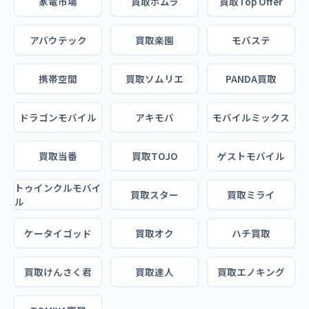
家電市場
買取ホムラ
買取Top Offer
アバウテック
買取楽園
モバステ
携帯空間
買取ソムリエ
PANDA買取
ドラゴンモバイル
アキモバ
モバイルミックス
買取当番
買取TOJO
ゲストモバイル
トゥインクルモバイ
買取スター
買取ミライ
ル
ケータイゴッド
買取オク
ハチ買取
買取けんさく君
買取達人
買取エノキング