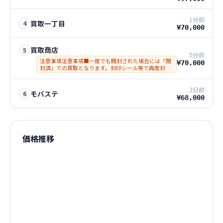
1分前
買取一丁目
4
¥70,000
買取商店
5
5分前
注意事項注意事項■一度でも開封された場合には「開
¥70,000
封済」での買取となります。封印シール等で再度封を
した商品は着払いにて返却し、悪質な方は詐欺にて警
察へ通報いたします。■偽物につきまして発覚した場
合、その場で警察通報します。
2日前
モバステ
6
¥68,000
価格推移