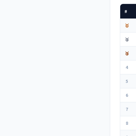
#
🥇
🥈
🥉
4
5
6
7
8