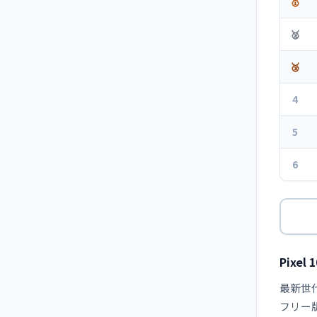
🥇
🥈
🥉
4
5
6
Pixel
最新世代
フリー