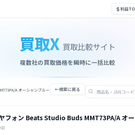
利益TO
買取X
買取比較サイト
複数社の買取価格を瞬時に一括比較
←
検索に戻る
 MMT73PA/A オーシャンブルー
フォン Beats Studio Buds MMT73PA/A
分前