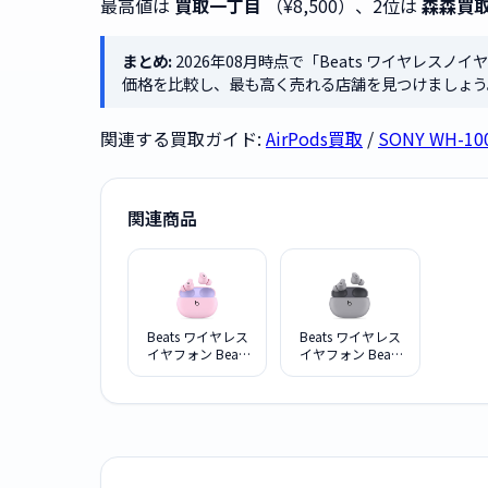
最高値は
買取一丁目
（¥8,500）、2位は
森森買
まとめ:
2026年08月時点で「Beats ワイヤレスノイヤフ
価格を比較し、最も高く売れる店舗を見つけましょう
関連する買取ガイド:
AirPods買取
/
SONY WH-1
関連商品
Beats ワイヤレス
Beats ワイヤレス
イヤフォン Beats
イヤフォン Beats
Studio Buds
Studio Buds
MMT83PA/A サン
MMT93PA/A ムー
セットピンク
ングレイ