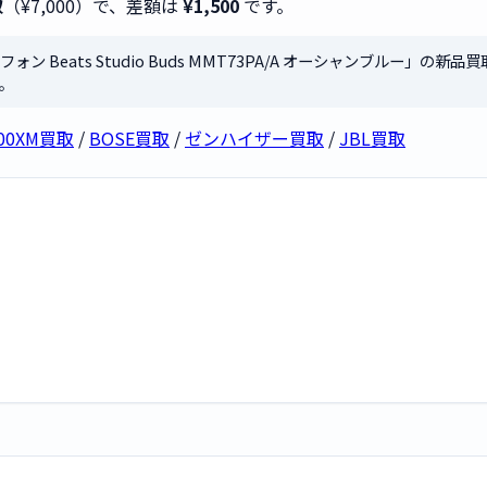
取
（¥7,000）で、差額は
¥1,500
です。
ォン Beats Studio Buds MMT73PA/A オーシャンブルー」の新
。
000XM買取
/
BOSE買取
/
ゼンハイザー買取
/
JBL買取