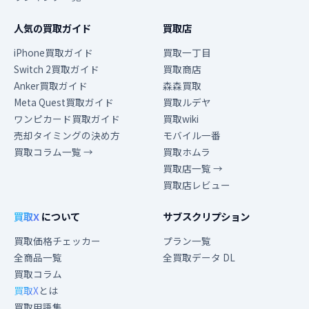
人気の買取ガイド
買取店
iPhone買取ガイド
買取一丁目
Switch 2買取ガイド
買取商店
Anker買取ガイド
森森買取
Meta Quest買取ガイド
買取ルデヤ
ワンピカード買取ガイド
買取wiki
売却タイミングの決め方
モバイル一番
買取コラム一覧 →
買取ホムラ
買取店一覧 →
買取店レビュー
買取X
について
サブスクリプション
買取価格チェッカー
プラン一覧
全商品一覧
全買取データ DL
買取コラム
買取X
とは
買取用語集