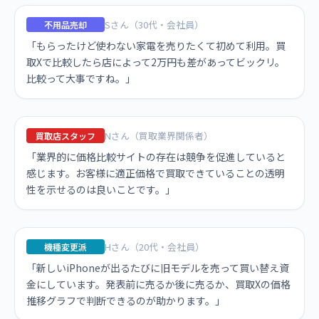
Sさん（30代・会社員）
不用品売却
「もらったけど使わない家電を売りたくて初めて利用。買
取Xで比較したら店によって2万円も差があってビックリ。
比較って大事ですね。」
Nさん（買取業界関係者）
買取店スタッフ
「業界的に価格比較サイトの存在は競争を促進していると
感じます。お客様に適正価格で買取できていることの透明
性を示せるのは良いことです。」
Hさん（20代・会社員）
機種変更派
「新しいiPhoneが出るたびに旧モデルを売って買い替え資
金にしています。発表前に売るか後に売るか、買取Xの価格
推移グラフで判断できるのが助かります。」