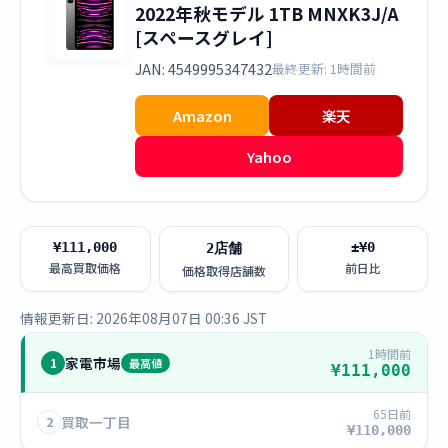
2022年秋モデル 1TB MNXK3J/A
[スペースグレイ]
JAN: 4549995347432
最終更新: 1時間前
Amazon
楽天
Yahoo
¥111,000
±¥0
2店舗
最高買取価格
前日比
価格取得店舗数
情報更新日: 2026年08月07日 00:36 JST
1時間前
家電市場
1
最高値
¥111,000
65日前
買取一丁目
2
¥110,000