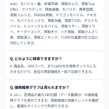
wiki、モバイル一番、家電市場、買取ホムラ、買取Top
Offer、アバウテック、買取楽園、モバステ、携帯空間、
買取ソムリエ、PANDA買取、ドラゴンモバイル、アキモ
バ、モバイルミックス、買取当番、買取TOJO、ゲストモ
バイル、トゥインクルモバイル、買取スター、買取ミラ
イ、ケータイゴッド、買取オク、ハチ買取、買取けんさく
君、買取達人、買取エノキング、TOMIYA富屋の計31社に
対応しています。
Q. どのように検索できますか？
A. 商品名、JANコード、またはASINを検索ボックスに入
力するだけで、各社の買取価格を一括で比較できます。
Q. 価格推移グラフは見られますか？
A. はい、各商品の最大180日間（データ蓄積分）の価格推
移グラフを表示できます。買取価格の変動トレンドを確認
し、最適なタイミングで売却できます。