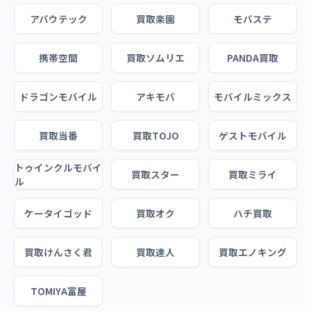
アバウテック
買取楽園
モバステ
携帯空間
買取ソムリエ
PANDA買取
ドラゴンモバイル
アキモバ
モバイルミックス
買取当番
買取TOJO
ゲストモバイル
トゥインクルモバイ
買取スター
買取ミライ
ル
ケータイゴッド
買取オク
ハチ買取
買取けんさく君
買取達人
買取エノキング
TOMIYA富屋