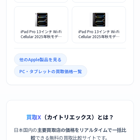
2TB Nao-textureディスプ
ル SIMフリー MVXY3J/A [ス
レイガラス搭載 ME8N4J/A
ペースブラック]
SIMフリー [シルバー]
iPad Pro 13インチ Wi-Fi
iPad Pro 13インチ Wi-Fi
Cellular 2025年秋モデル
Cellular 2025年秋モデル
2TB ME8K4J/A SIMフリー
2TB ME8J4J/A SIMフリー
[シルバー]
[スペースブラック]
他のApple製品を見る
PC・タブレットの買取価格一覧
買取X
（カイトリエックス）とは？
日本国内の
主要買取店の価格をリアルタイムで一括比
較
できる無料の買取比較サイトです。