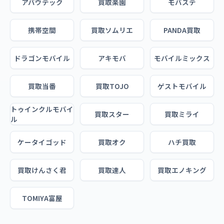
アバウテック
買取楽園
モバステ
携帯空間
買取ソムリエ
PANDA買取
ドラゴンモバイル
アキモバ
モバイルミックス
買取当番
買取TOJO
ゲストモバイル
トゥインクルモバイ
買取スター
買取ミライ
ル
ケータイゴッド
買取オク
ハチ買取
買取けんさく君
買取達人
買取エノキング
TOMIYA富屋