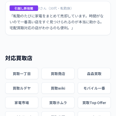
Yさん（30代・転勤族）
引越し断捨離
「転勤のたびに家電をまとめて売却しています。時間がな
いので一番高い店をすぐ見つけられるのが本当に助かる。
宅配買取対応の店がわかるのも便利。」
対応買取店
買取一丁目
買取商店
森森買取
買取ルデヤ
買取wiki
モバイル一番
家電市場
買取ホムラ
買取Top Offer