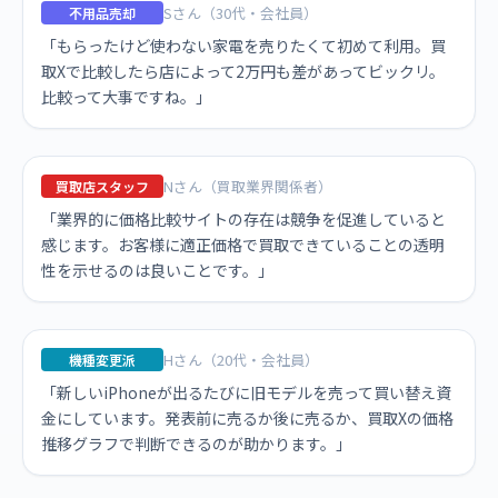
Sさん（30代・会社員）
不用品売却
「もらったけど使わない家電を売りたくて初めて利用。買
取Xで比較したら店によって2万円も差があってビックリ。
比較って大事ですね。」
Nさん（買取業界関係者）
買取店スタッフ
「業界的に価格比較サイトの存在は競争を促進していると
感じます。お客様に適正価格で買取できていることの透明
性を示せるのは良いことです。」
Hさん（20代・会社員）
機種変更派
「新しいiPhoneが出るたびに旧モデルを売って買い替え資
金にしています。発表前に売るか後に売るか、買取Xの価格
推移グラフで判断できるのが助かります。」