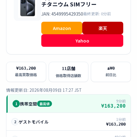
チタニウム SIMフリー
JAN: 4549995429350
最終更新: 0分前
Amazon
楽天
Yahoo
¥163,200
±¥0
11店舗
最高買取価格
前日比
価格取得店舗数
情報更新日: 2026年08月09日 17:27 JST
9分前
携帯空間
1
最高値
¥163,200
1分前
ゲストモバイル
2
¥163,200
48分前