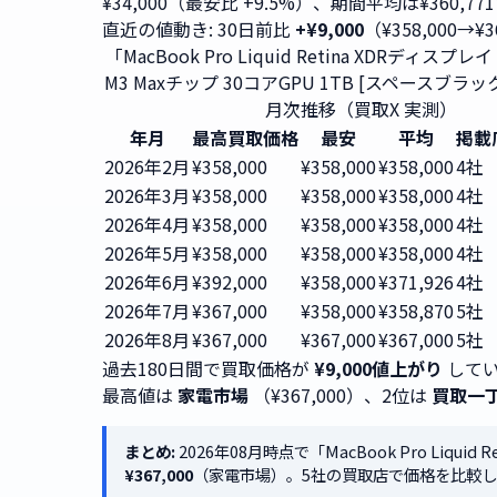
¥34,000（最安比 +9.5%）、期間平均は¥360,77
直近の値動き: 30日前比
+¥9,000
（¥358,000→¥3
「MacBook Pro Liquid Retina XDRディスプレイ 1
M3 Maxチップ 30コアGPU 1TB [スペースブラ
月次推移（買取X 実測）
年月
最高買取価格
最安
平均
掲載
2026年2月
¥358,000
¥358,000
¥358,000
4社
2026年3月
¥358,000
¥358,000
¥358,000
4社
2026年4月
¥358,000
¥358,000
¥358,000
4社
2026年5月
¥358,000
¥358,000
¥358,000
4社
2026年6月
¥392,000
¥358,000
¥371,926
4社
2026年7月
¥367,000
¥358,000
¥358,870
5社
2026年8月
¥367,000
¥367,000
¥367,000
5社
過去180日間で買取価格が
¥9,000値上がり
してい
最高値は
家電市場
（¥367,000）、2位は
買取一
まとめ:
2026年08月時点で「MacBook Pro Liqui
¥367,000
（家電市場）。5社の買取店で価格を比較