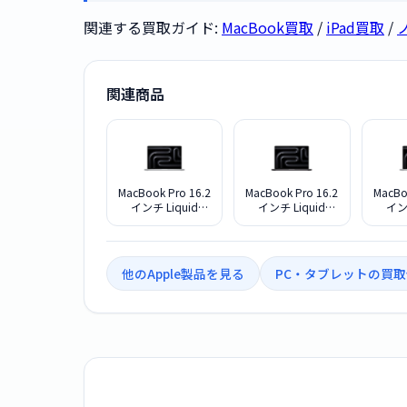
関連する買取ガイド:
MacBook買取
/
iPad買取
/
関連商品
MacBook Pro 16.2
MacBook Pro 16.2
MacBo
インチ Liquid
インチ Liquid
インチ
Retina XDRディス
Retina XDRディス
Reti
プレイ M5 Max・
プレイ M5 Max・
プレイ
メモリ48GB・
メモリ48GB・
メモ
SSD2TB搭載モデ
SSD2TB搭載モデ
SSD
他のApple製品を見る
PC・タブレットの買
ルMGE94J/A [シル
ルMGEE4J/A [スペ
ルMGE
バー]
ースブラック]