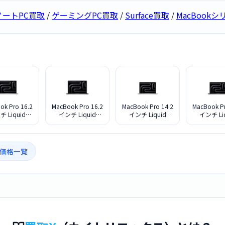
ノートPC買取
/
ゲーミングPC買取
/
Surface買取
/
MacBook
ok Pro 16.2
MacBook Pro 16.2
MacBook Pro 14.2
MacBook Pr
 Liquid
インチ Liquid
インチ Liquid
インチ Li
na XDRディス
Retina XDRディス
Retina XDRディス
Retina X
 M5 Max・
プレイ M5 Max・
プレイ M5 Max・
プレイ M5 
リ36GB・
メモリ36GB・
メモリ36GB・
メモリ36
2TB搭載モデ
SSD2TB搭載モデ
SSD2TB搭載モデ
SSD2TB
取価格一覧
74J/A [シル
ルMGED4J/A [スペ
ルMGDQ4J/A [シル
ルMGDU4J/
バー]
ースブラック]
バー]
ースブラ