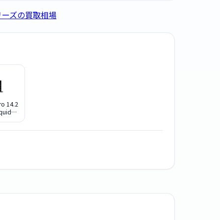
シリーズの買取相場
o 14.2
quid
DRディス
Max・
GB・
搭載モデ
A [スペ
ック]