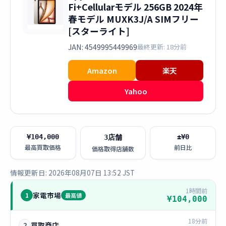
Fi+Cellularモデル 256GB 2024年
春モデル MUXK3J/A SIMフリー
[スターライト]
JAN: 4549995449969
最終更新: 18分前
Amazon
楽天
Yahoo
¥104,000
±¥0
3店舗
最高買取価格
前日比
価格取得店舗数
情報更新日: 2026年08月07日 13:52 JST
1時間前
家電市場
1
最高値
¥104,000
18分前
買取商店
2