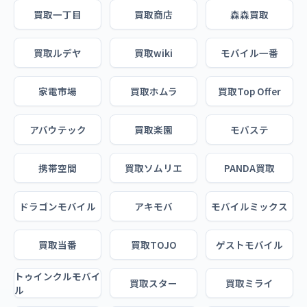
買取一丁目
買取商店
森森買取
買取ルデヤ
買取wiki
モバイル一番
家電市場
買取ホムラ
買取Top Offer
アバウテック
買取楽園
モバステ
携帯空間
買取ソムリエ
PANDA買取
ドラゴンモバイル
アキモバ
モバイルミックス
買取当番
買取TOJO
ゲストモバイル
トゥインクルモバイ
買取スター
買取ミライ
ル