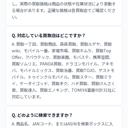
し、実際の買取価格は商品の状態や在庫状況により変動す
る場合があります。正確な価格は各買取店でご確認くださ
い。
Q. 対応している買取店はどこですか？
A. 買取一丁目、買取商店、森森買取、買取ルデヤ、買取
wiki、モバイル一番、家電市場、買取ホムラ、買取Top
Offer、アバウテック、買取楽園、モバステ、携帯空間、
買取ソムリエ、PANDA買取、ドラゴンモバイル、アキモ
バ、モバイルミックス、買取当番、買取TOJO、ゲストモ
バイル、トゥインクルモバイル、買取スター、買取ミラ
イ、ケータイゴッド、買取オク、ハチ買取、買取けんさく
君、買取達人、買取エノキング、TOMIYA富屋の計31社に
対応しています。
Q. どのように検索できますか？
A. 商品名、JANコード、またはASINを検索ボックスに入